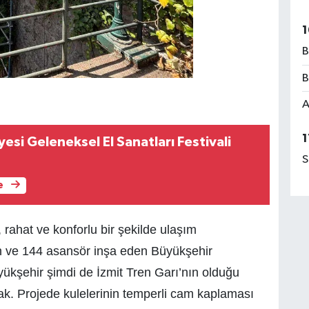
1
B
B
A
1
esi Geleneksel El Sanatları Festivali
S
e
 rahat ve konforlu bir şekilde ulaşım
n ve 144 asansör inşa eden Büyükşehir
yükşehir şimdi de İzmit Tren Garı’nın olduğu
k. Projede kulelerinin temperli cam kaplaması