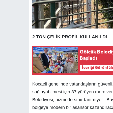
2 TON ÇELİK PROFİL KULLANILDI
Gölcük Belediy
Başladı
İçeriği Görüntül
Kocaeli genelinde vatandaşların güvenli,
sağlayabilmesi için 37 yürüyen merdive
Belediyesi, hizmette sınır tanımıyor. Bü
bölgeye modern bir asansör kazandıraca