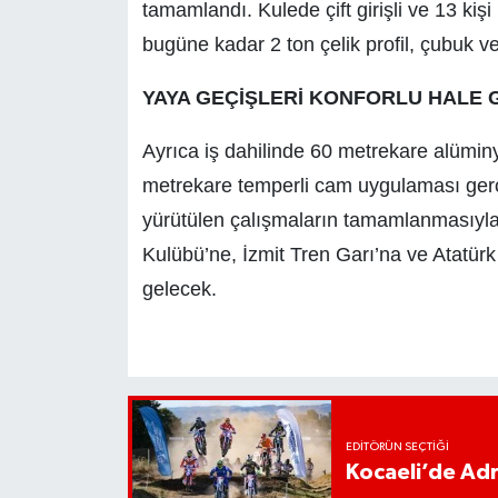
tamamlandı. Kulede çift girişli ve 13 ki
bugüne kadar 2 ton çelik profil, çubuk ve
YAYA GEÇİŞLERİ KONFORLU HALE
Ayrıca iş dahilinde 60 metrekare alüm
metrekare temperli cam uygulaması gerçe
yürütülen çalışmaların tamamlanmasıyla 
Kulübü’ne, İzmit Tren Garı’na ve Atatürk
gelecek.
EDITÖRÜN SEÇTIĞI
Kocaeli’de Adr