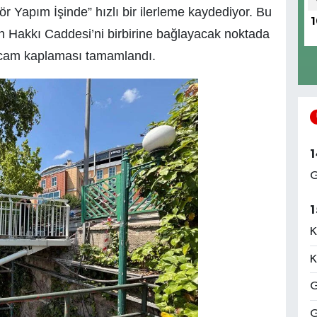
r Yapım İşinde” hızlı bir ilerleme kaydediyor. Bu
1
 Hakkı Caddesi’ni birbirine bağlayacak noktada
i cam kaplaması tamamlandı.
1
G
1
K
K
G
G