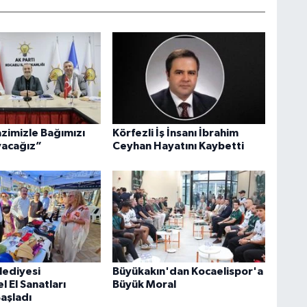
azimizle Bağımızı
Körfezli İş İnsanı İbrahim
acağız”
Ceyhan Hayatını Kaybetti
lediyesi
Büyükakın'dan Kocaelispor'a
 El Sanatları
Büyük Moral
Başladı