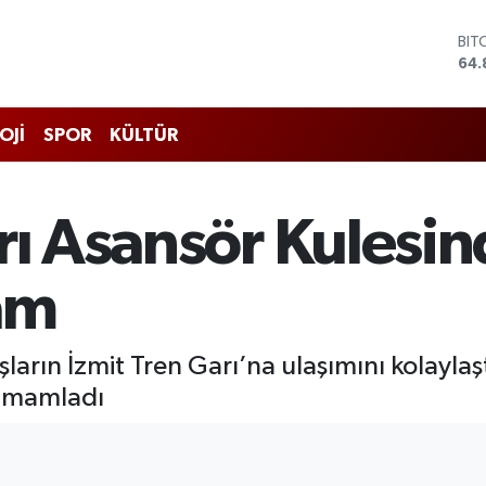
BIT
64.
DO
47,
EU
OJİ
SPOR
KÜLTÜR
55,
STE
64,
GRA
arı Asansör Kulesi
666
BİS
13.
am
ların İzmit Tren Garı’na ulaşımını kolayla
tamamladı