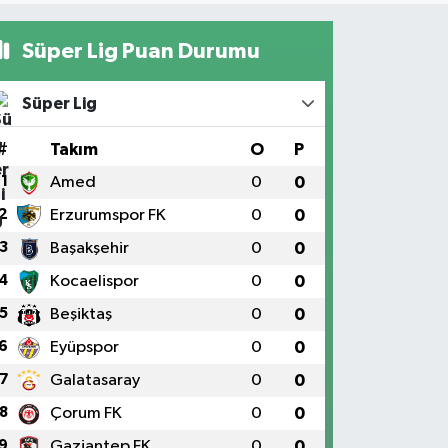
Süper Lig Puan Durumu
Süper Lig
#
Takım
O
P
1
Amed
0
0
2
Erzurumspor FK
0
0
3
Başakşehir
0
0
4
Kocaelispor
0
0
5
Beşiktaş
0
0
6
Eyüpspor
0
0
7
Galatasaray
0
0
8
Çorum FK
0
0
9
Gaziantep FK
0
0