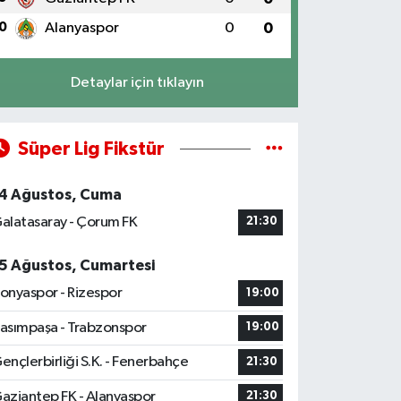
0
Alanyaspor
0
0
Detaylar için tıklayın
Süper Lig Fikstür
4 Ağustos, Cuma
alatasaray - Çorum FK
21:30
5 Ağustos, Cumartesi
onyaspor - Rizespor
19:00
asımpaşa - Trabzonspor
19:00
ençlerbirliği S.K. - Fenerbahçe
21:30
aziantep FK - Alanyaspor
21:30