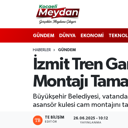
Nöbetçi Eczaneler
GÜNDEM
DÜNYA
EKONOMİ
TEKNOL
Hava Durumu
HABERLER
GÜNDEM
Trafik Durumu
İzmit Tren G
Süper Lig Puan Durumu ve Fikstür
Montajı Tam
Tüm Manşetler
Son Dakika Haberleri
Büyükşehir Belediyesi, vatandaş
asansör kulesi cam montajını 
Haber Arşivi
TE BILIŞIM
26.06.2025 - 10:12
EDITÖR
YAYINLANMA