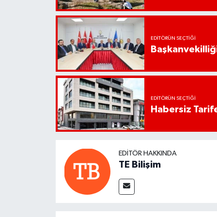
EDITÖRÜN SEÇTIĞI
Başkanvekilliği
EDITÖRÜN SEÇTIĞI
Habersiz Tarife
EDITÖR HAKKINDA
TE Bilişim