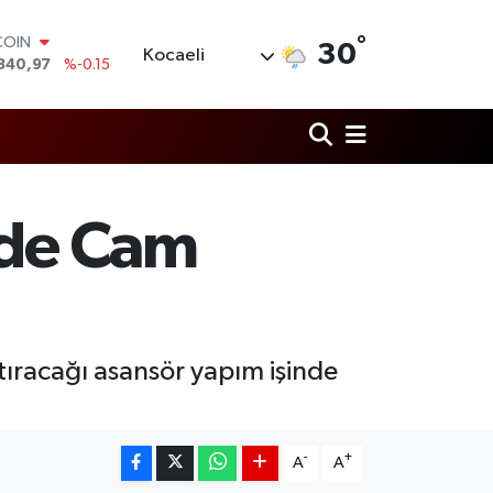
COIN
°
30
840,97
%-0.15
Kocaeli
LAR
7436
%0.18
RO
2510
%0.32
RLİN
4811
%0.38
M ALTIN
nde Cam
0.55
%0
T100
779
%-14
ştıracağı asansör yapım işinde
-
+
A
A