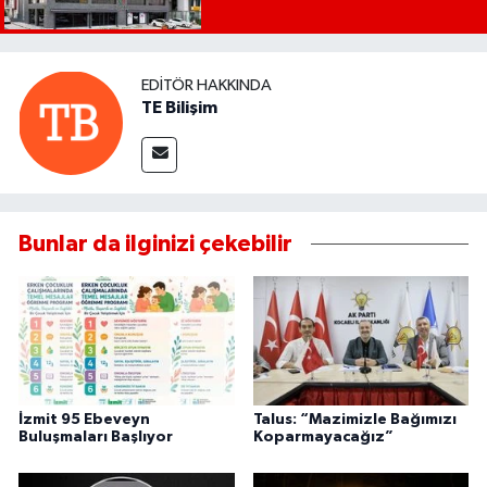
EDITÖR HAKKINDA
TE Bilişim
Bunlar da ilginizi çekebilir
İzmit 95 Ebeveyn
Talus: “Mazimizle Bağımızı
Buluşmaları Başlıyor
Koparmayacağız”