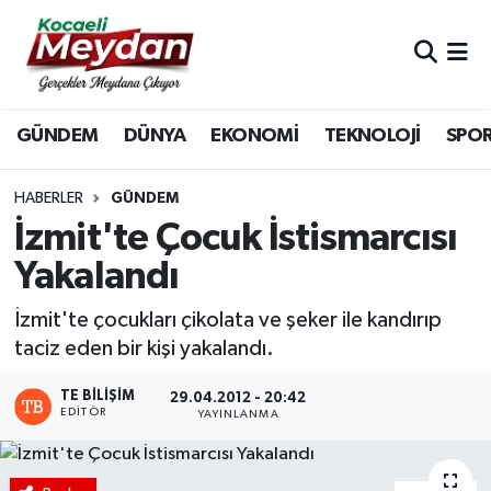
Nöbetçi Eczaneler
GÜNDEM
DÜNYA
EKONOMİ
TEKNOLOJİ
SPO
Hava Durumu
Trafik Durumu
HABERLER
GÜNDEM
İzmit'te Çocuk İstismarcısı
Süper Lig Puan Durumu ve Fikstür
Yakalandı
Tüm Manşetler
İzmit'te çocukları çikolata ve şeker ile kandırıp
taciz eden bir kişi yakalandı.
Son Dakika Haberleri
TE BILIŞIM
29.04.2012 - 20:42
EDITÖR
Haber Arşivi
YAYINLANMA