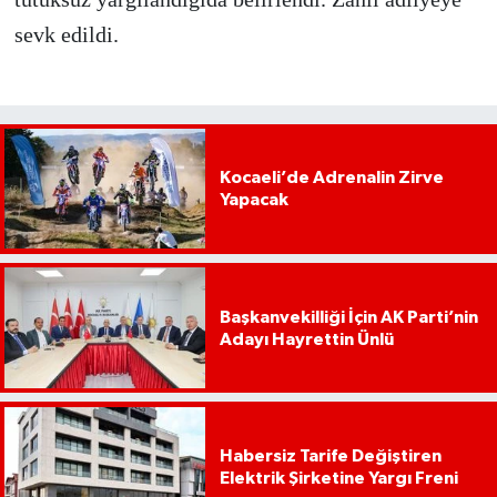
sevk edildi.
Kocaeli’de Adrenalin Zirve
Yapacak
Başkanvekilliği İçin AK Parti’nin
Adayı Hayrettin Ünlü
Habersiz Tarife Değiştiren
Elektrik Şirketine Yargı Freni