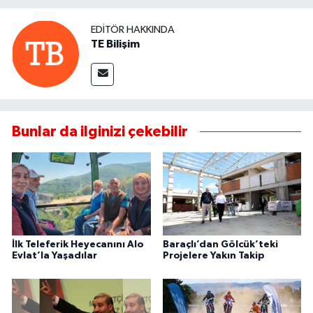
EDITÖR HAKKINDA
TE Bilişim
Bunlar da ilginizi çekebilir
İlk Teleferik Heyecanını Alo
Baraçlı’dan Gölcük’teki
Evlat’la Yaşadılar
Projelere Yakın Takip