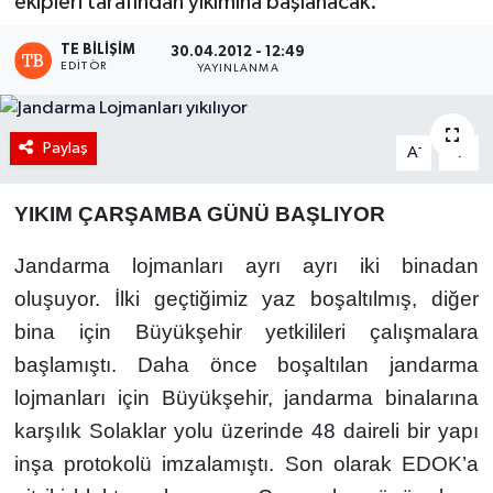
ekipleri tarafından yıkımına başlanacak.
TE BILIŞIM
30.04.2012 - 12:49
EDITÖR
YAYINLANMA
Paylaş
-
+
A
A
YIKIM ÇARŞAMBA GÜNÜ BAŞLIYOR
Jandarma lojmanları ayrı ayrı iki binadan
oluşuyor. İlki geçtiğimiz yaz boşaltılmış, diğer
bina için Büyükşehir yetkilileri çalışmalara
başlamıştı. Daha önce boşaltılan jandarma
lojmanları için Büyükşehir, jandarma binalarına
karşılık Solaklar yolu üzerinde 48 daireli bir yapı
inşa protokolü imzalamıştı. Son olarak EDOK’a