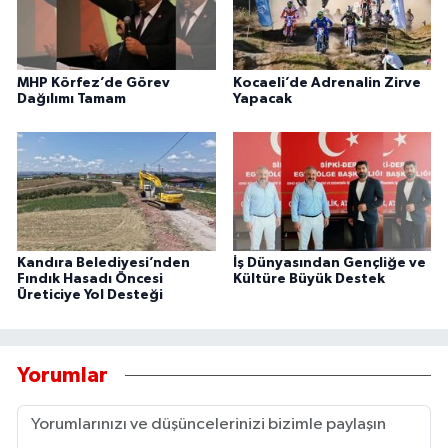
MHP Körfez’de Görev
Kocaeli’de Adrenalin Zirve
Dağılımı Tamam
Yapacak
Kandıra Belediyesi’nden
İş Dünyasından Gençliğe ve
Fındık Hasadı Öncesi
Kültüre Büyük Destek
Üreticiye Yol Desteği
Yorumlar