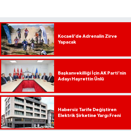
Kocaeli’de Adrenalin Zirve
Yapacak
Başkanvekilliği İçin AK Parti’nin
Adayı Hayrettin Ünlü
Habersiz Tarife Değiştiren
Elektrik Şirketine Yargı Freni