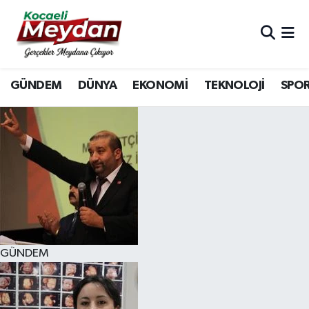
Nöbetçi Eczaneler
GÜNDEM
DÜNYA
EKONOMİ
TEKNOLOJİ
SPO
Hava Durumu
Trafik Durumu
Süper Lig Puan Durumu ve Fikstür
Tüm Manşetler
Son Dakika Haberleri
GÜNDEM
Haber Arşivi