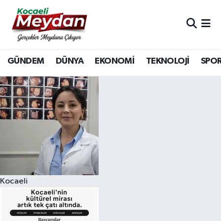
Nöbetçi Eczaneler
GÜNDEM
DÜNYA
EKONOMİ
TEKNOLOJİ
SPO
Hava Durumu
Trafik Durumu
Süper Lig Puan Durumu ve Fikstür
Tüm Manşetler
Son Dakika Haberleri
Kocaeli
Haber Arşivi