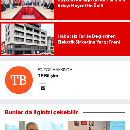
Başkanvekilliği İçin AK Parti’nin
Adayı Hayrettin Ünlü
Habersiz Tarife Değiştiren
Elektrik Şirketine Yargı Freni
EDITÖR HAKKINDA
TE Bilişim
Bunlar da ilginizi çekebilir