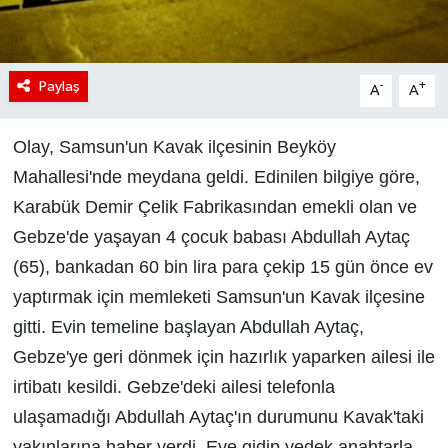
Paylaş
-
+
A
A
Olay, Samsun'un Kavak ilçesinin Beyköy
Mahallesi'nde meydana geldi. Edinilen bilgiye göre,
Karabük Demir Çelik Fabrikasından emekli olan ve
Gebze'de yaşayan 4 çocuk babası Abdullah Aytaç
(65), bankadan 60 bin lira para çekip 15 gün önce ev
yaptırmak için memleketi Samsun'un Kavak ilçesine
gitti. Evin temeline başlayan Abdullah Aytaç,
Gebze'ye geri dönmek için hazırlık yaparken ailesi ile
irtibatı kesildi. Gebze'deki ailesi telefonla
ulaşamadığı Abdullah Aytaç'ın durumunu Kavak'taki
yakınlarına haber verdi. Eve gidip yedek anahtarla