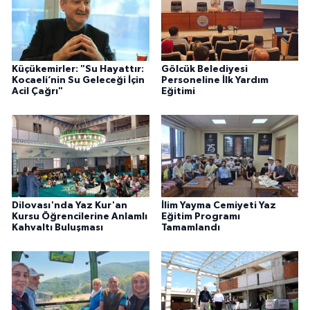
Küçükemirler: "Su Hayattır:
Gölcük Belediyesi
Kocaeli’nin Su Geleceği İçin
Personeline İlk Yardım
Acil Çağrı"
Eğitimi
Dilovası'nda Yaz Kur'an
İlim Yayma Cemiyeti Yaz
Kursu Öğrencilerine Anlamlı
Eğitim Programı
Kahvaltı Buluşması
Tamamlandı