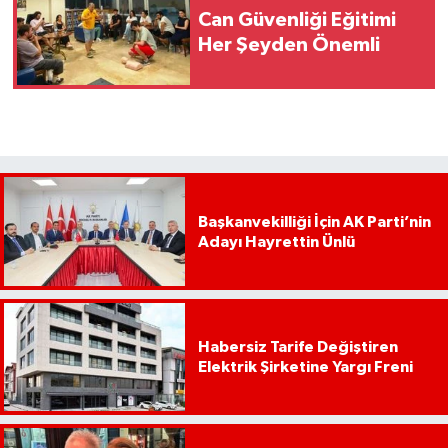
Can Güvenliği Eğitimi
Her Şeyden Önemli
Başkanvekilliği İçin AK Parti’nin
Adayı Hayrettin Ünlü
Habersiz Tarife Değiştiren
Elektrik Şirketine Yargı Freni