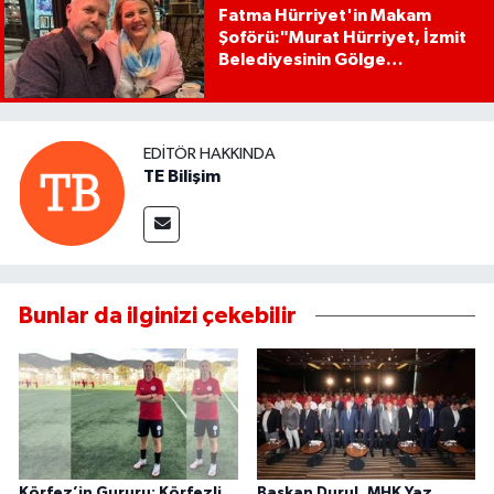
Fatma Hürriyet'in Makam
Şoförü:"Murat Hürriyet, İzmit
Belediyesinin Gölge
Başkanıdır"
EDITÖR HAKKINDA
TE Bilişim
Bunlar da ilginizi çekebilir
Körfez’in Gururu: Körfezli
Başkan Durul, MHK Yaz