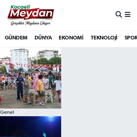
Nöbetçi Eczaneler
GÜNDEM
DÜNYA
EKONOMİ
TEKNOLOJİ
SPO
Hava Durumu
Trafik Durumu
Süper Lig Puan Durumu ve Fikstür
Tüm Manşetler
Son Dakika Haberleri
Genel
Haber Arşivi