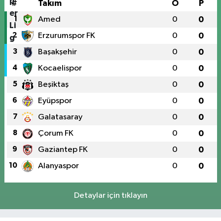
#
Takım
O
P
1
Amed
0
0
2
Erzurumspor FK
0
0
3
Başakşehir
0
0
4
Kocaelispor
0
0
5
Beşiktaş
0
0
6
Eyüpspor
0
0
7
Galatasaray
0
0
8
Çorum FK
0
0
9
Gaziantep FK
0
0
10
Alanyaspor
0
0
Detaylar için tıklayın