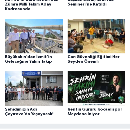
Zümra Milli Takım Aday
Semineri’ne Katıldı
Kadrosunda
Büyükakın’dan İzmit’in
Can Güvenliği Eğitimi Her
Geleceğine Yakın Takip
Şeyden Önemli
Şehidimizin Adı
Kentin Gururu Kocaelispor
Çayırova’da Yaşayacak!
Meydana İniyor