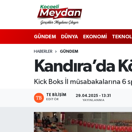
Nöbetçi Eczaneler
GÜNDEM
DÜNYA
EKONOMİ
TEKNOL
Hava Durumu
HABERLER
GÜNDEM
Trafik Durumu
Kandıra’da Kö
Süper Lig Puan Durumu ve Fikstür
Kick Boks İl müsabakalarına 6 s
Tüm Manşetler
TE BILIŞIM
29.04.2025 - 13:31
Son Dakika Haberleri
EDITÖR
YAYINLANMA
Haber Arşivi