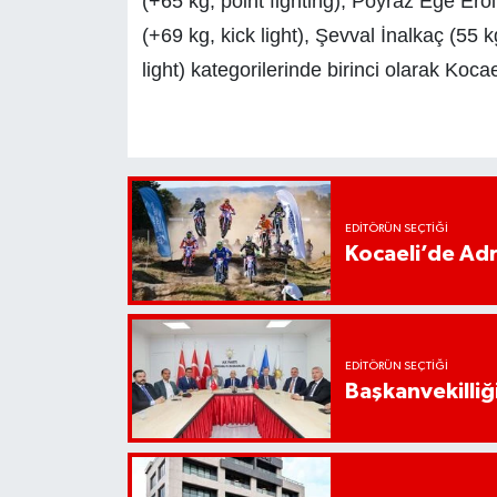
(+65 kg, point fighting), Poyraz Ege Erol
(+69 kg, kick light), Şevval İnalkaç (55 k
light) kategorilerinde birinci olarak Koca
EDITÖRÜN SEÇTIĞI
Kocaeli’de Adr
EDITÖRÜN SEÇTIĞI
Başkanvekilliği