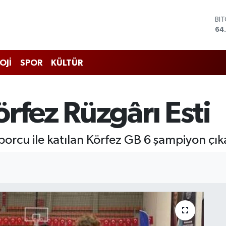
DO
47
EU
55
ST
OJİ
SPOR
KÜLTÜR
64
GR
66
Bİ
rfez Rüzgârı Esti
13
BI
64
porcu ile katılan Körfez GB 6 şampiyon çık