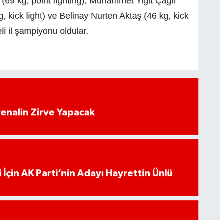
 (69 kg, point fighting), Muhammet Yiğit Çağıl
g, kick light) ve Belinay Nurten Aktaş (46 kg, kick
eli il şampiyonu oldular.
enalin Zirve Yapacak
 İçin AK Parti’nin Adayı Hayrettin Ünlü