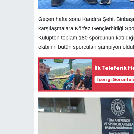
Geçen hafta sonu Kandıra Şehit Binbaşı
karşılaşmalara Körfez Gençlerbirliği Sp
Kulüpten toplam 180 sporcunun katıldığı 
ekibinin bütün sporcuları şampiyon oldul
İlk Teleferik 
İçeriği Görüntül