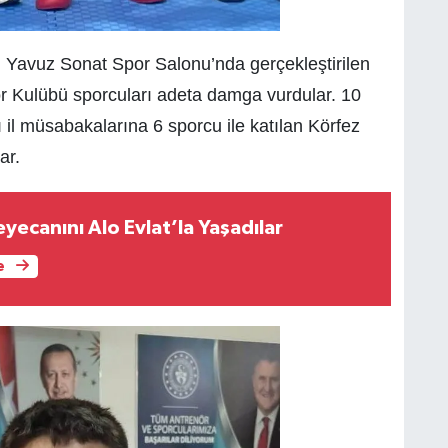
 Yavuz Sonat Spor Salonu’nda gerçekleştirilen
or Kulübü sporcuları adeta damga vurdular. 10
il müsabakalarına 6 sporcu ile katılan Körfez
ar.
Heyecanını Alo Evlat’la Yaşadılar
e