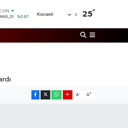
°
LAR
25
Kocaeli
,7436
%0.18
RO
,2510
%0.32
ERLİN
,4811
%0.38
AM ALTIN
48.99
%2.59
ST100
.773
%-19
TCOIN
.960,21
%0.87
ardı
-
+
A
A