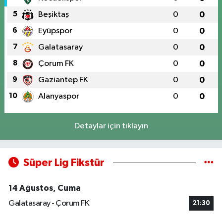
5
Beşiktaş
0
0
6
Eyüpspor
0
0
7
Galatasaray
0
0
8
Çorum FK
0
0
9
Gaziantep FK
0
0
10
Alanyaspor
0
0
Detaylar için tıklayın
Süper Lig Fikstür
14 Ağustos, Cuma
Galatasaray - Çorum FK
21:30