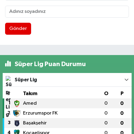
Gönder
Süper Lig Puan Durumu
Süper Lig
#
Takım
O
P
1
Amed
0
0
2
Erzurumspor FK
0
0
3
Başakşehir
0
0
4
Kocaelispor
0
0