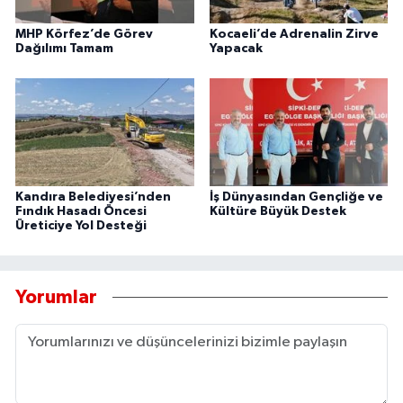
MHP Körfez’de Görev
Kocaeli’de Adrenalin Zirve
Dağılımı Tamam
Yapacak
Kandıra Belediyesi’nden
İş Dünyasından Gençliğe ve
Fındık Hasadı Öncesi
Kültüre Büyük Destek
Üreticiye Yol Desteği
Yorumlar