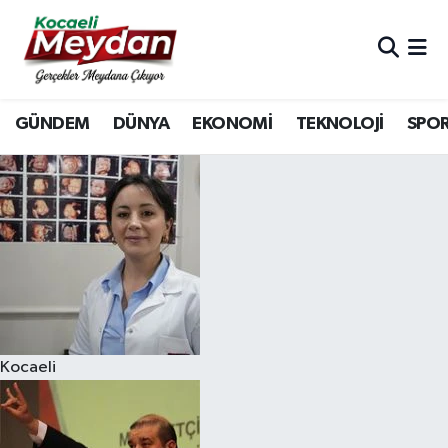
Nöbetçi Eczaneler
GÜNDEM
DÜNYA
EKONOMİ
TEKNOLOJİ
SPO
Hava Durumu
Trafik Durumu
Süper Lig Puan Durumu ve Fikstür
Tüm Manşetler
Son Dakika Haberleri
Kocaeli
Haber Arşivi