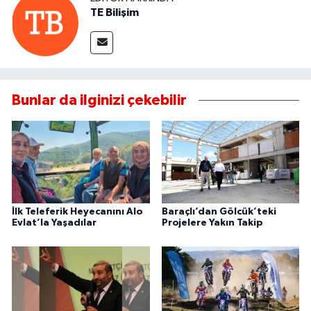
TE Bilişim
Bunlar da ilginizi çekebilir
İlk Teleferik Heyecanını Alo
Baraçlı’dan Gölcük’teki
Evlat’la Yaşadılar
Projelere Yakın Takip