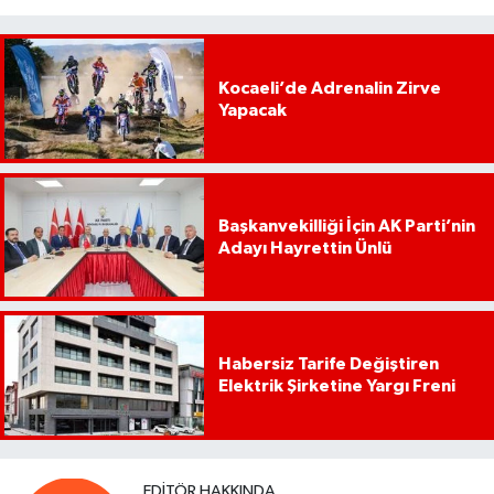
Kocaeli’de Adrenalin Zirve
Yapacak
Başkanvekilliği İçin AK Parti’nin
Adayı Hayrettin Ünlü
Habersiz Tarife Değiştiren
Elektrik Şirketine Yargı Freni
EDITÖR HAKKINDA