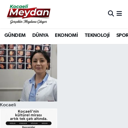
Nöbetçi Eczaneler
GÜNDEM
DÜNYA
EKONOMİ
TEKNOLOJİ
SPO
Hava Durumu
Trafik Durumu
Süper Lig Puan Durumu ve Fikstür
Tüm Manşetler
Son Dakika Haberleri
Kocaeli
Haber Arşivi