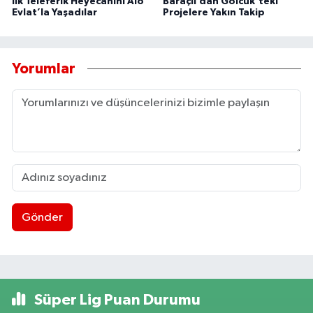
İlk Teleferik Heyecanını Alo
Baraçlı’dan Gölcük’teki
Evlat’la Yaşadılar
Projelere Yakın Takip
Yorumlar
Gönder
Süper Lig Puan Durumu