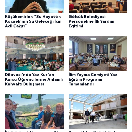
Küçükemirler: "Su Hayattır:
Gölcük Belediyesi
Kocaeli’nin Su Geleceği İçin
Personeline İlk Yardım
Acil Çağrı"
Eğitimi
Dilovası'nda Yaz Kur'an
İlim Yayma Cemiyeti Yaz
Kursu Öğrencilerine Anlamlı
Eğitim Programı
Kahvaltı Buluşması
Tamamlandı