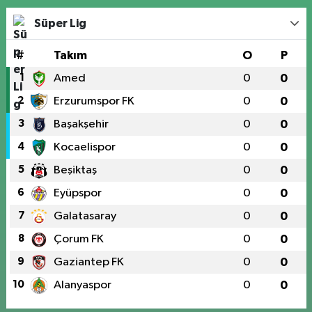
Süper Lig
#
Takım
O
P
1
Amed
0
0
2
Erzurumspor FK
0
0
3
Başakşehir
0
0
4
Kocaelispor
0
0
5
Beşiktaş
0
0
6
Eyüpspor
0
0
7
Galatasaray
0
0
8
Çorum FK
0
0
9
Gaziantep FK
0
0
10
Alanyaspor
0
0