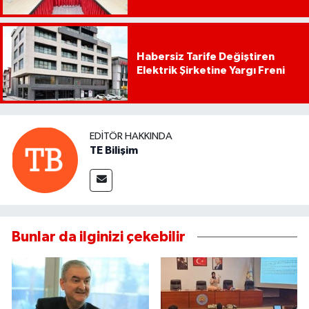
Habersiz Tarife Değiştiren
Elektrik Şirketine Yargı Freni
EDITÖR HAKKINDA
TE Bilişim
Bunlar da ilginizi çekebilir