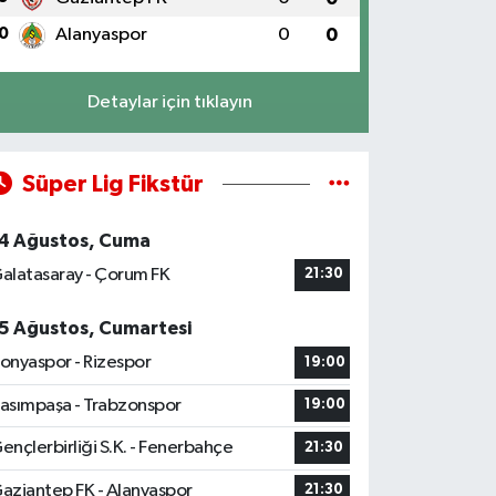
0
Alanyaspor
0
0
Detaylar için tıklayın
Süper Lig Fikstür
4 Ağustos, Cuma
alatasaray - Çorum FK
21:30
5 Ağustos, Cumartesi
onyaspor - Rizespor
19:00
asımpaşa - Trabzonspor
19:00
ençlerbirliği S.K. - Fenerbahçe
21:30
aziantep FK - Alanyaspor
21:30