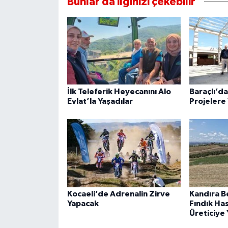
Bunlar da ilginizi çekebilir
İlk Teleferik Heyecanını Alo
Baraçlı’d
Evlat’la Yaşadılar
Projelere 
Kocaeli’de Adrenalin Zirve
Kandıra B
Yapacak
Fındık Ha
Üreticiye 