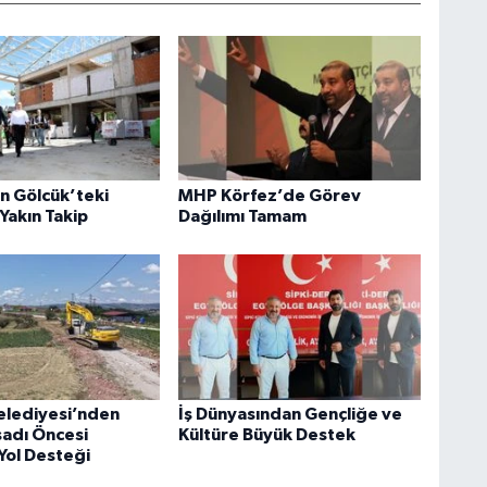
an Gölcük’teki
MHP Körfez’de Görev
Yakın Takip
Dağılımı Tamam
elediyesi’nden
İş Dünyasından Gençliğe ve
sadı Öncesi
Kültüre Büyük Destek
Yol Desteği