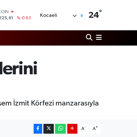
°
LAR
24
Kocaeli
6704
%0
RO
,0406
%-0.08
RLİN
2143
%0
M ALTIN
0.40
%0.45
T100
erini
799
%70
COIN
225,61
%-0.63
şem İzmit Körfezi manzarasıyla
-
+
A
A