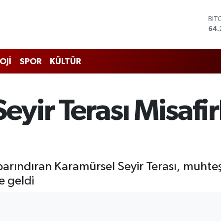
DO
47,
EU
55
STE
OJİ
SPOR
KÜLTÜR
64,
GRA
651
BİS
yir Terası Misafirl
13.
BIT
64.
barındıran Karamürsel Seyir Terası, muhte
ne geldi