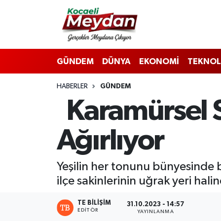
Nöbetçi Eczaneler
GÜNDEM
DÜNYA
EKONOMİ
TEKNOL
Hava Durumu
HABERLER
GÜNDEM
Trafik Durumu
Karamürsel Se
Süper Lig Puan Durumu ve Fikstür
Ağırlıyor
Tüm Manşetler
Son Dakika Haberleri
Yeşilin her tonunu bünyesinde 
ilçe sakinlerinin uğrak yeri hali
Haber Arşivi
TE BILIŞIM
31.10.2023 - 14:57
EDITÖR
YAYINLANMA