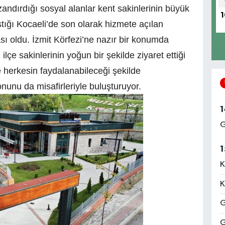
andırdığı sosyal alanlar kent sakinlerinin büyük
1
aştığı Kocaeli’de son olarak hizmete açılan
sı oldu. İzmit Körfezi’ne nazır bir konumda
lçe sakinlerinin yoğun bir şekilde ziyaret ettiği
e herkesin faydalanabileceği şekilde
tonunu da misafirleriyle buluşturuyor.
1
G
1
K
K
G
G