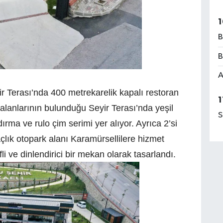
1
B
B
A
r Terası’nda 400 metrekarelik kapalı restoran
1
alanlarının bulunduğu Seyir Terası’nda yeşil
S
ırma ve rulo çim serimi yer alıyor. Ayrıca 2’si
çlık otopark alanı Karamürsellilere hizmet
fli ve dinlendirici bir mekan olarak tasarlandı.