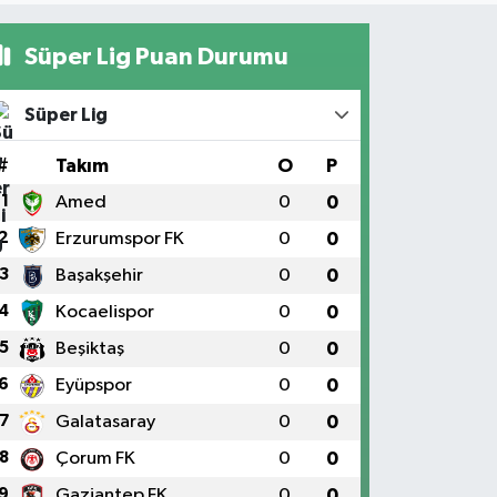
Süper Lig Puan Durumu
Süper Lig
#
Takım
O
P
1
Amed
0
0
2
Erzurumspor FK
0
0
3
Başakşehir
0
0
4
Kocaelispor
0
0
5
Beşiktaş
0
0
6
Eyüpspor
0
0
7
Galatasaray
0
0
8
Çorum FK
0
0
9
Gaziantep FK
0
0