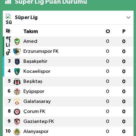
Süper Lig Puan Durumu
Süper Lig
#
Takım
O
P
1
Amed
0
0
2
Erzurumspor FK
0
0
3
Başakşehir
0
0
4
Kocaelispor
0
0
5
Beşiktaş
0
0
6
Eyüpspor
0
0
7
Galatasaray
0
0
8
Çorum FK
0
0
9
Gaziantep FK
0
0
10
Alanyaspor
0
0