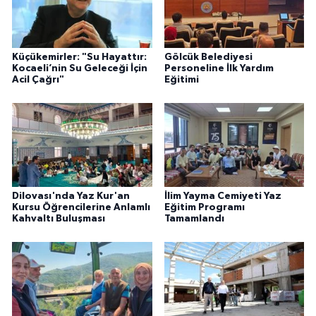
Küçükemirler: "Su Hayattır:
Gölcük Belediyesi
Kocaeli’nin Su Geleceği İçin
Personeline İlk Yardım
Acil Çağrı"
Eğitimi
Dilovası'nda Yaz Kur'an
İlim Yayma Cemiyeti Yaz
Kursu Öğrencilerine Anlamlı
Eğitim Programı
Kahvaltı Buluşması
Tamamlandı