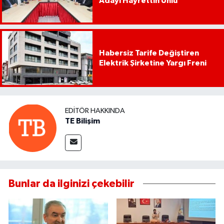
Adayı Hayrettin Ünlü
Habersiz Tarife Değiştiren
Elektrik Şirketine Yargı Freni
EDITÖR HAKKINDA
TE Bilişim
Bunlar da ilginizi çekebilir