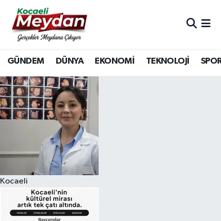
Nöbetçi Eczaneler
GÜNDEM
DÜNYA
EKONOMİ
TEKNOLOJİ
SPO
Hava Durumu
Trafik Durumu
Süper Lig Puan Durumu ve Fikstür
Tüm Manşetler
Son Dakika Haberleri
Kocaeli
Haber Arşivi