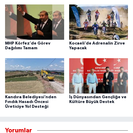
MHP Körfez’de Görev
Kocaeli’de Adrenalin Zirve
Dağılımı Tamam
Yapacak
Kandıra Belediyesi’nden
İş Dünyasından Gençliğe ve
Fındık Hasadı Öncesi
Kültüre Büyük Destek
Üreticiye Yol Desteği
Yorumlar