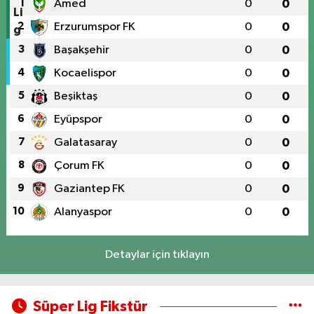
1
Amed
0
0
2
Erzurumspor FK
0
0
3
Başakşehir
0
0
4
Kocaelispor
0
0
5
Beşiktaş
0
0
6
Eyüpspor
0
0
7
Galatasaray
0
0
8
Çorum FK
0
0
9
Gaziantep FK
0
0
10
Alanyaspor
0
0
Detaylar için tıklayın
Süper Lig Fikstür