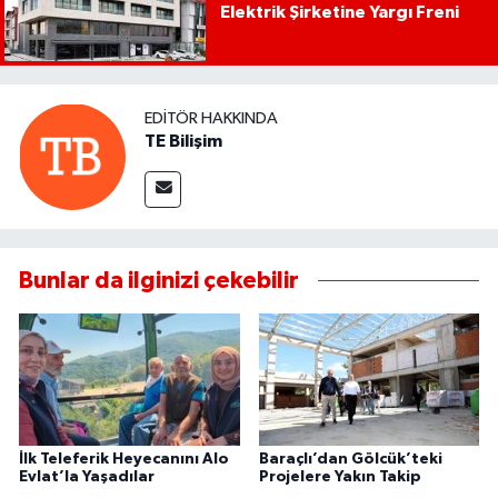
Elektrik Şirketine Yargı Freni
EDITÖR HAKKINDA
TE Bilişim
Bunlar da ilginizi çekebilir
İlk Teleferik Heyecanını Alo
Baraçlı’dan Gölcük’teki
Evlat’la Yaşadılar
Projelere Yakın Takip