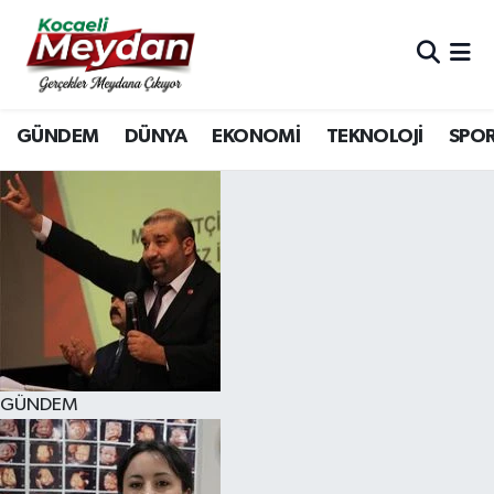
Nöbetçi Eczaneler
GÜNDEM
DÜNYA
EKONOMİ
TEKNOLOJİ
SPO
Hava Durumu
Trafik Durumu
Süper Lig Puan Durumu ve Fikstür
Tüm Manşetler
Son Dakika Haberleri
GÜNDEM
Haber Arşivi