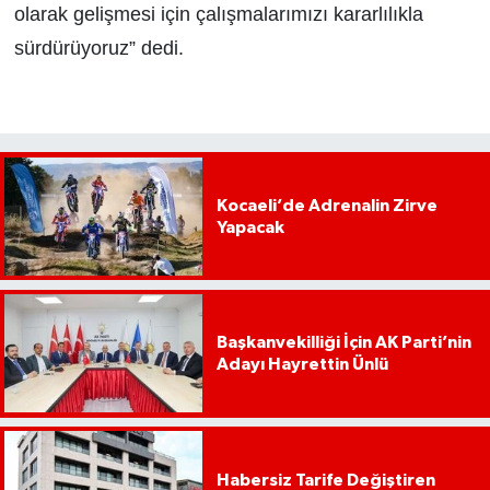
olarak gelişmesi için çalışmalarımızı kararlılıkla
sürdürüyoruz” dedi.
Kocaeli’de Adrenalin Zirve
Yapacak
Başkanvekilliği İçin AK Parti’nin
Adayı Hayrettin Ünlü
Habersiz Tarife Değiştiren