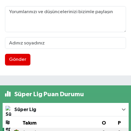
Gönder
Süper Lig Puan Durumu
Süper Lig
#
Takım
O
P