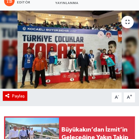
EDITÖR
YAYINLANMA
Paylaş
-
+
A
A
Büyükakın’dan İzmit’in
Geleceğine Yakın Takip