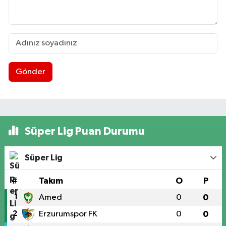
Gönder
Süper Lig Puan Durumu
Süper Lig
#
Takım
O
P
1
Amed
0
0
2
Erzurumspor FK
0
0