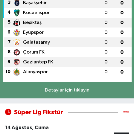
3
Başakşehir
0
0
4
Kocaelispor
0
0
5
Beşiktaş
0
0
6
Eyüpspor
0
0
7
Galatasaray
0
0
8
Çorum FK
0
0
9
Gaziantep FK
0
0
10
Alanyaspor
0
0
Detaylar için tıklayın
Süper Lig Fikstür
14 Ağustos, Cuma