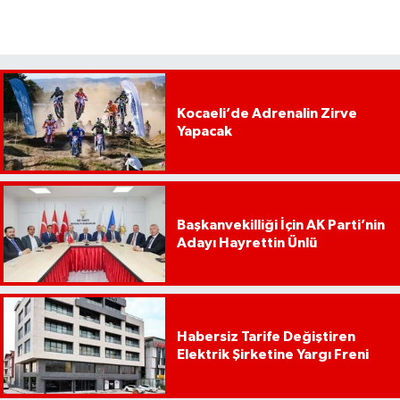
Kocaeli’de Adrenalin Zirve
Yapacak
Başkanvekilliği İçin AK Parti’nin
Adayı Hayrettin Ünlü
Habersiz Tarife Değiştiren
Elektrik Şirketine Yargı Freni