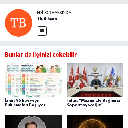
EDITÖR HAKKINDA
TE Bilişim
Bunlar da ilginizi çekebilir
İzmit 95 Ebeveyn
Talus: “Mazimizle Bağımızı
Buluşmaları Başlıyor
Koparmayacağız”