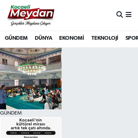
Nöbetçi Eczaneler
GÜNDEM
DÜNYA
EKONOMİ
TEKNOLOJİ
SPO
Hava Durumu
Trafik Durumu
Süper Lig Puan Durumu ve Fikstür
Tüm Manşetler
Son Dakika Haberleri
GÜNDEM
Haber Arşivi