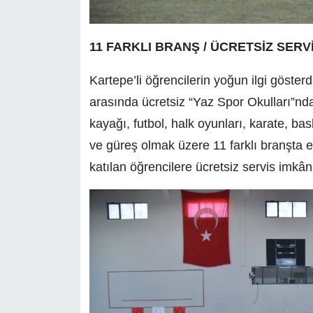
11 FARKLI BRANŞ / ÜCRETSİZ SERV
Kartepe’li öğrencilerin yoğun ilgi göste
arasında ücretsiz “Yaz Spor Okulları”nd
kayağı, futbol, halk oyunları, karate, ba
ve güreş olmak üzere 11 farklı branşta e
katılan öğrencilere ücretsiz servis imkâ