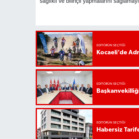
sağlıklı ve bilinçli yapmalarını sağlama
EDITÖRÜN SEÇTIĞI
Kocaeli’de Adr
EDITÖRÜN SEÇTIĞI
Başkanvekilliği
EDITÖRÜN SEÇTIĞI
Habersiz Tarife