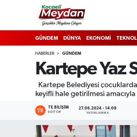
Nöbetçi Eczaneler
GÜNDEM
DÜNYA
EKONOMİ
TEKNOL
Hava Durumu
HABERLER
GÜNDEM
Trafik Durumu
Kartepe Yaz S
Süper Lig Puan Durumu ve Fikstür
Kartepe Belediyesi çocuklarda spo
Tüm Manşetler
keyifli hale getirilmesi amacıyl
Son Dakika Haberleri
TE BILIŞIM
27.06.2024 - 14:09
EDITÖR
YAYINLANMA
Haber Arşivi