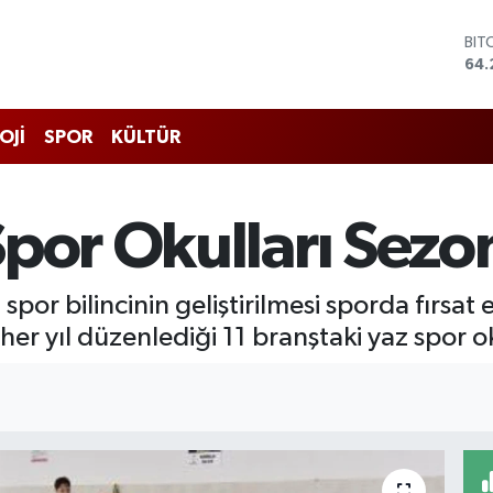
DO
47,
EU
55,
STE
OJİ
SPOR
KÜLTÜR
64,
GRA
651
BİS
por Okulları Sezo
13.
BIT
64.
r bilincinin geliştirilmesi sporda fırsat eş
a her yıl düzenlediği 11 branştaki yaz spor 