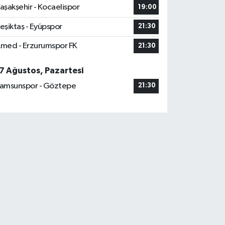
aşakşehir - Kocaelispor
19:00
eşiktaş - Eyüpspor
21:30
med - Erzurumspor FK
21:30
7 Ağustos, Pazartesi
amsunspor - Göztepe
21:30