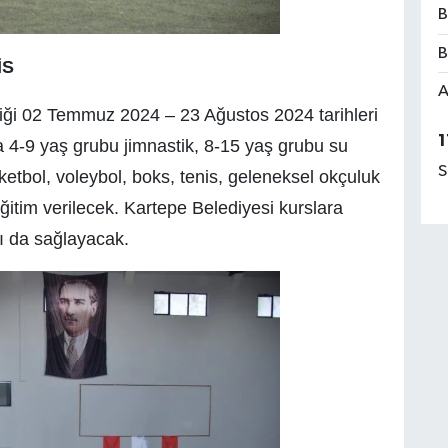
B
B
İS
A
rdiği 02 Temmuz 2024 – 23 Ağustos 2024 tarihleri
1
a 4-9 yaş grubu jimnastik, 8-15 yaş grubu su
S
sketbol, voleybol, boks, tenis, geleneksel okçuluk
ğitim verilecek. Kartepe Belediyesi kurslara
nı da sağlayacak.