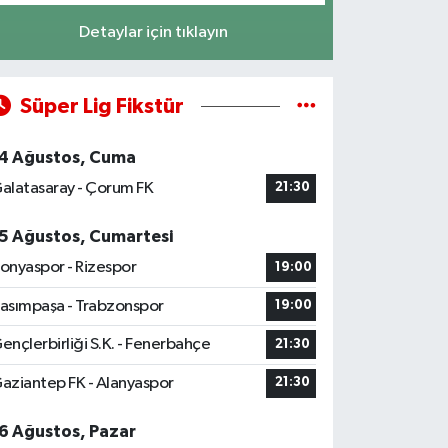
Detaylar için tıklayın
Süper Lig Fikstür
4 Ağustos, Cuma
alatasaray - Çorum FK
21:30
5 Ağustos, Cumartesi
onyaspor - Rizespor
19:00
asımpaşa - Trabzonspor
19:00
ençlerbirliği S.K. - Fenerbahçe
21:30
aziantep FK - Alanyaspor
21:30
6 Ağustos, Pazar