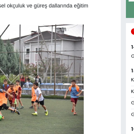
sel okçuluk ve güreş dallarında eğitim
1
G
1
K
K
G
G
1