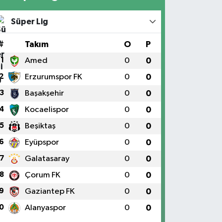
Süper Lig
#
Takım
O
P
1
Amed
0
0
2
Erzurumspor FK
0
0
3
Başakşehir
0
0
4
Kocaelispor
0
0
5
Beşiktaş
0
0
6
Eyüpspor
0
0
7
Galatasaray
0
0
8
Çorum FK
0
0
9
Gaziantep FK
0
0
0
Alanyaspor
0
0