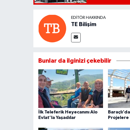
EDITÖR HAKKINDA
TE Bilişim
Bunlar da ilginizi çekebilir
İlk Teleferik Heyecanını Alo
Baraçlı’d
Evlat’la Yaşadılar
Projelere 