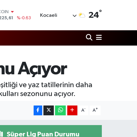
°
LAR
24
Kocaeli
7143
%0.16
RO
0317
%-0.02
RLİN
2463
%0.07
M ALTIN
0.40
%0.45
T100
nu Açıyor
799
%70
COIN
225,61
%-0.63
itliği ve yaz tatillerinin daha
okulları sezonunu açıyor.
-
+
A
A
Süper Lig Puan Durumu