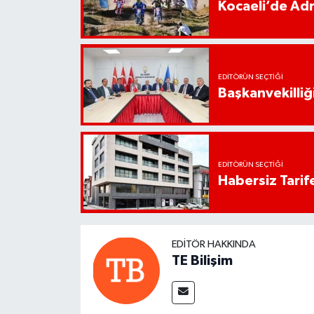
Kocaeli’de Adr
EDITÖRÜN SEÇTIĞI
Başkanvekilliği
EDITÖRÜN SEÇTIĞI
Habersiz Tarife
EDITÖR HAKKINDA
TE Bilişim