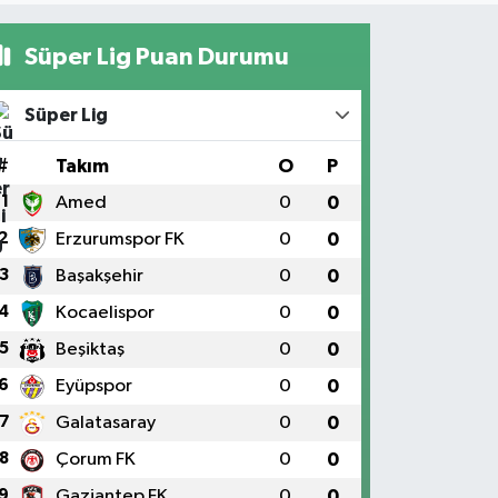
Süper Lig Puan Durumu
Süper Lig
#
Takım
O
P
1
Amed
0
0
2
Erzurumspor FK
0
0
3
Başakşehir
0
0
4
Kocaelispor
0
0
5
Beşiktaş
0
0
6
Eyüpspor
0
0
7
Galatasaray
0
0
8
Çorum FK
0
0
9
Gaziantep FK
0
0