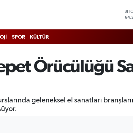
DO
47,
EU
55,
STE
OJİ
SPOR
KÜLTÜR
64,
GRA
657
BİS
epet Örücülüğü S
13.
BIT
64.
slarında geleneksel el sanatları branşla
şüyor.