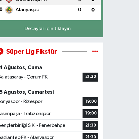
0
Alanyaspor
0
0
Detaylar için tıklayın
Süper Lig Fikstür
4 Ağustos, Cuma
alatasaray - Çorum FK
21:30
5 Ağustos, Cumartesi
onyaspor - Rizespor
19:00
asımpaşa - Trabzonspor
19:00
ençlerbirliği S.K. - Fenerbahçe
21:30
aziantep FK - Alanyaspor
21:30