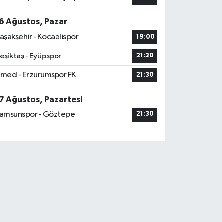
6 Ağustos, Pazar
aşakşehir - Kocaelispor
19:00
eşiktaş - Eyüpspor
21:30
med - Erzurumspor FK
21:30
7 Ağustos, Pazartesi
amsunspor - Göztepe
21:30