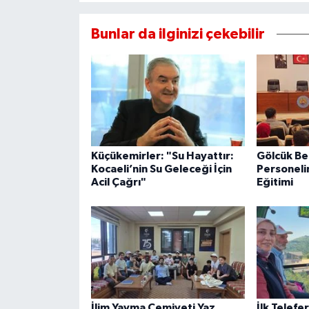
Bunlar da ilginizi çekebilir
Küçükemirler: "Su Hayattır:
Gölcük Be
Kocaeli’nin Su Geleceği İçin
Personeli
Acil Çağrı"
Eğitimi
İlim Yayma Cemiyeti Yaz
İlk Telefe