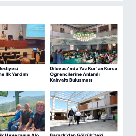
lediyesi
Dilovası'nda Yaz Kur'an Kursu
ne İlk Yardım
Öğrencilerine Anlamlı
Kahvaltı Buluşması
rik Heyecanını Alo
Baraçlı’dan Gölcük’teki