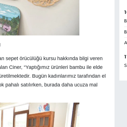
1
B
B
A
I
1
 sepet örücülüğü kursu hakkında bilgi veren
S
n Ciner, “Yaptığımız ürünleri bambu ile elde
üretilmektedir. Bugün kadınlarımız tarafından el
k pahalı satılırken, burada daha ucuza mal