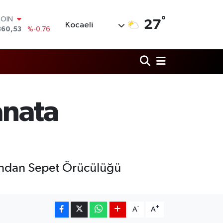
°
LAR
27
Kocaeli
7069
%0.17
RO
0265
%0.01
RLİN
1897
%0.02
M ALTIN
4.81
%1.44
T100
anata
887
%64
COIN
360,53
%-0.76
rından Sepet Örücülüğü
-
+
A
A