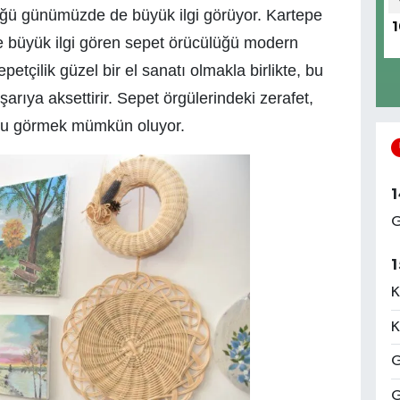
lüğü günümüzde de büyük ilgi görüyor. Kartepe
1
 büyük ilgi gören sepet örücülüğü modern
etçilik güzel bir el sanatı olmakla birlikte, bu
arıya aksettirir. Sepet örgülerindeki zerafet,
bunu görmek mümkün oluyor.
1
G
1
K
K
G
G