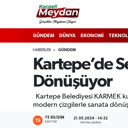
Nöbetçi Eczaneler
GÜNDEM
DÜNYA
EKONOMİ
TEKNOL
Hava Durumu
HABERLER
GÜNDEM
Trafik Durumu
Kartepe’de S
Süper Lig Puan Durumu ve Fikstür
Dönüşüyor
Tüm Manşetler
Son Dakika Haberleri
Kartepe Belediyesi KARMEK kur
modern çizgilerle sanata dönü
Haber Arşivi
TE BILIŞIM
21.05.2024 - 14:32
EDITÖR
YAYINLANMA