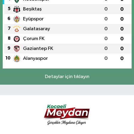
5
Beşiktaş
0
0
6
Eyüpspor
0
0
7
Galatasaray
0
0
8
Çorum FK
0
0
9
Gaziantep FK
0
0
10
Alanyaspor
0
0
Detaylar için tıklayın