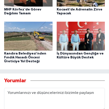
MHP Körfez’de Görev
Kocaeli’de Adrenalin Zirve
Dağılımı Tamam
Yapacak
Kandıra Belediyesi’nden
İş Dünyasından Gençliğe ve
Fındık Hasadı Öncesi
Kültüre Büyük Destek
Üreticiye Yol Desteği
Yorumlar