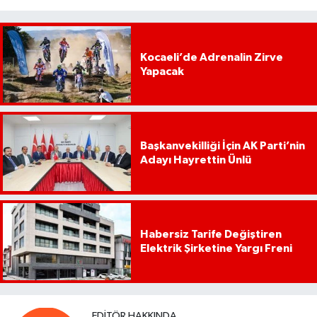
Kocaeli’de Adrenalin Zirve
Yapacak
Başkanvekilliği İçin AK Parti’nin
Adayı Hayrettin Ünlü
Habersiz Tarife Değiştiren
Elektrik Şirketine Yargı Freni
EDITÖR HAKKINDA