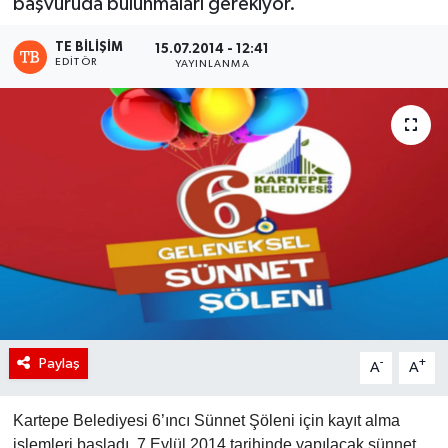
başvuruda bulunmaları gerekiyor.
TE BILIŞIM
15.07.2014 - 12:41
EDITÖR
YAYINLANMA
Paylaş
-
+
A
A
Kartepe Belediyesi 6’ıncı Sünnet Şöleni için kayıt alma
işlemleri başladı. 7 Eylül 2014 tarihinde yapılacak sünnet