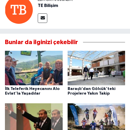
TE Bilişim
Bunlar da ilginizi çekebilir
İlk Teleferik Heyecanını Alo
Baraçlı’dan Gölcük’teki
Evlat’la Yaşadılar
Projelere Yakın Takip