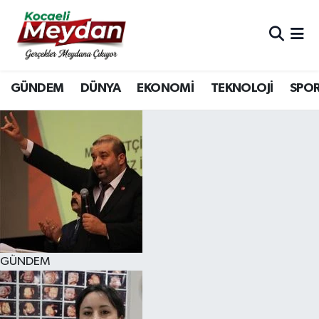
Nöbetçi Eczaneler
GÜNDEM
DÜNYA
EKONOMİ
TEKNOLOJİ
SPO
Hava Durumu
Trafik Durumu
Süper Lig Puan Durumu ve Fikstür
Tüm Manşetler
Son Dakika Haberleri
GÜNDEM
Haber Arşivi