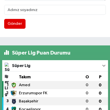
Gönder
Süper Lig Puan Durumu
Süper Lig
#
Takım
O
P
1
Amed
0
0
2
Erzurumspor FK
0
0
3
Başakşehir
0
0
4
Kocaelispor
0
0