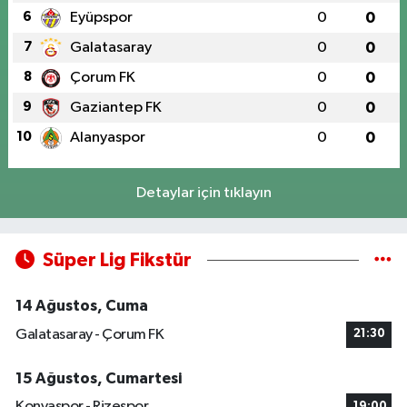
6
Eyüpspor
0
0
7
Galatasaray
0
0
8
Çorum FK
0
0
9
Gaziantep FK
0
0
10
Alanyaspor
0
0
Detaylar için tıklayın
Süper Lig Fikstür
14 Ağustos, Cuma
Galatasaray - Çorum FK
21:30
15 Ağustos, Cumartesi
Konyaspor - Rizespor
19:00