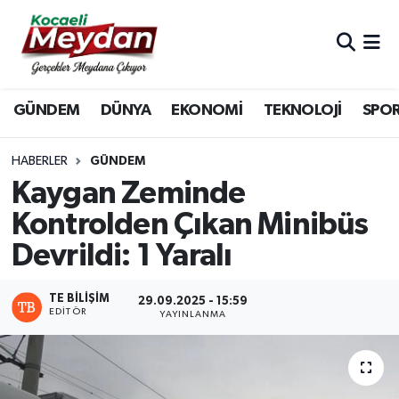
Nöbetçi Eczaneler
GÜNDEM
DÜNYA
EKONOMİ
TEKNOLOJİ
SPO
Hava Durumu
Trafik Durumu
HABERLER
GÜNDEM
Kaygan Zeminde
Süper Lig Puan Durumu ve Fikstür
Kontrolden Çıkan Minibüs
Devrildi: 1 Yaralı
Tüm Manşetler
Son Dakika Haberleri
TE BILIŞIM
29.09.2025 - 15:59
EDITÖR
YAYINLANMA
Haber Arşivi