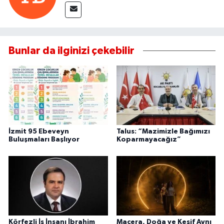
Bunlar da ilginizi çekebilir
İzmit 95 Ebeveyn
Talus: “Mazimizle Bağımızı
Buluşmaları Başlıyor
Koparmayacağız”
Körfezli İş İnsanı İbrahim
Macera, Doğa ve Keşif Aynı