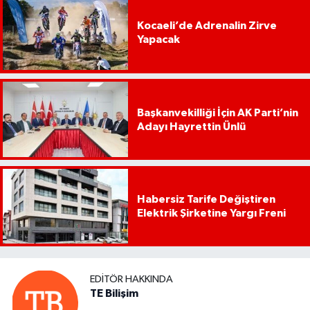
Kocaeli’de Adrenalin Zirve
Yapacak
Başkanvekilliği İçin AK Parti’nin
Adayı Hayrettin Ünlü
Habersiz Tarife Değiştiren
Elektrik Şirketine Yargı Freni
EDITÖR HAKKINDA
TE Bilişim