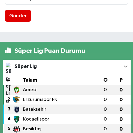
Gönder
Süper Lig Puan Durumu
Süper Lig
#
Takım
O
P
1
Amed
0
0
2
Erzurumspor FK
0
0
3
Başakşehir
0
0
4
Kocaelispor
0
0
5
Beşiktaş
0
0