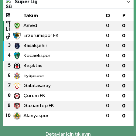
Süper Lig
#
Takım
O
P
1
Amed
0
0
2
Erzurumspor FK
0
0
3
Başakşehir
0
0
4
Kocaelispor
0
0
5
Beşiktaş
0
0
6
Eyüpspor
0
0
7
Galatasaray
0
0
8
Çorum FK
0
0
9
Gaziantep FK
0
0
10
Alanyaspor
0
0
Detaylar için tıklayın