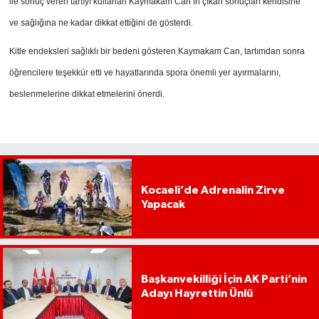
ile sonuç veren tartıyı kullanan Kaymakam Can’ın çıkan sonuçları kendisine
ve sağlığına ne kadar dikkat ettiğini de gösterdi.
Kitle endeksleri sağlıklı bir bedeni gösteren Kaymakam Can, tartımdan sonra
öğrencilere teşekkür etti ve hayatlarında spora önemli yer ayırmalarını,
beslenmelerine dikkat etmelerini önerdi.
Kocaeli’de Adrenalin Zirve
Yapacak
Başkanvekilliği İçin AK Parti’nin
Adayı Hayrettin Ünlü