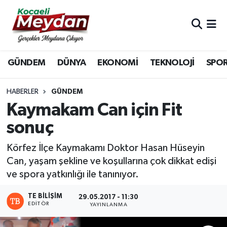
Nöbetçi Eczaneler
GÜNDEM
DÜNYA
EKONOMİ
TEKNOLOJİ
SPO
Hava Durumu
Trafik Durumu
HABERLER
GÜNDEM
Kaymakam Can için Fit
Süper Lig Puan Durumu ve Fikstür
sonuç
Tüm Manşetler
Körfez İlçe Kaymakamı Doktor Hasan Hüseyin
Can, yaşam şekline ve koşullarına çok dikkat edişi
Son Dakika Haberleri
ve spora yatkınlığı ile tanınıyor.
Haber Arşivi
TE BILIŞIM
29.05.2017 - 11:30
EDITÖR
YAYINLANMA