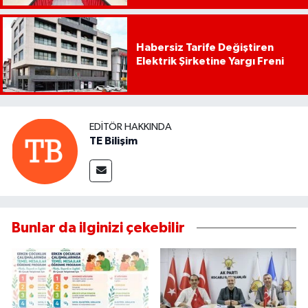
Habersiz Tarife Değiştiren
Elektrik Şirketine Yargı Freni
EDITÖR HAKKINDA
TE Bilişim
Bunlar da ilginizi çekebilir