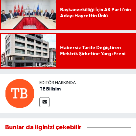
Başkanvekilliği İçin AK Parti’nin
Adayı Hayrettin Ünlü
Habersiz Tarife Değiştiren
Elektrik Şirketine Yargı Freni
EDITÖR HAKKINDA
TE Bilişim
Bunlar da ilginizi çekebilir