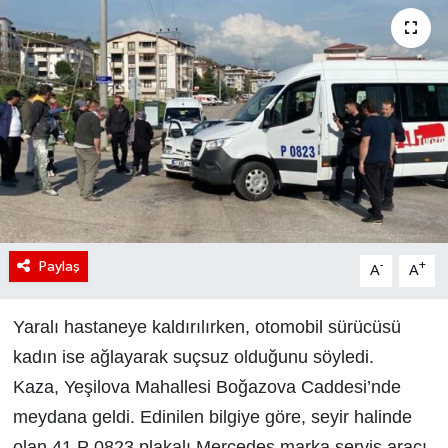
Paylaş
-
+
A
A
Yaralı hastaneye kaldırılırken, otomobil sürücüsü
kadın ise ağlayarak suçsuz olduğunu söyledi.
Kaza, Yeşilova Mahallesi Boğazova Caddesi’nde
meydana geldi. Edinilen bilgiye göre, seyir halinde
olan 41 P 0823 plakalı Mercedes marka servis aracı