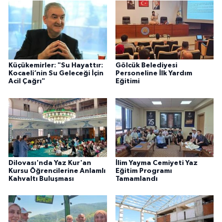
Küçükemirler: "Su Hayattır:
Gölcük Belediyesi
Kocaeli’nin Su Geleceği İçin
Personeline İlk Yardım
Acil Çağrı"
Eğitimi
Dilovası'nda Yaz Kur'an
İlim Yayma Cemiyeti Yaz
Kursu Öğrencilerine Anlamlı
Eğitim Programı
Kahvaltı Buluşması
Tamamlandı