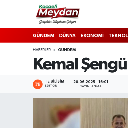
Nöbetçi Eczaneler
GÜNDEM
DÜNYA
EKONOMİ
TEKNOL
Hava Durumu
HABERLER
GÜNDEM
Trafik Durumu
Kemal Şengül
Süper Lig Puan Durumu ve Fikstür
Tüm Manşetler
TE BILIŞIM
20.06.2025 - 16:01
EDITÖR
YAYINLANMA
Son Dakika Haberleri
Haber Arşivi