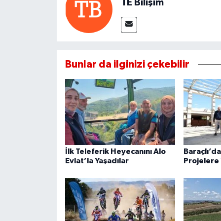
TE Bilişim
Bunlar da ilginizi çekebilir
İlk Teleferik Heyecanını Alo
Baraçlı’d
Evlat’la Yaşadılar
Projelere 