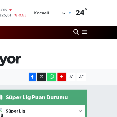
225,61
%-0.63
°
LAR
24
Kocaeli
6704
%0
RO
,0406
%-0.08
RLİN
2143
%0
M ALTIN
0.40
%0.45
T100
yor
799
%70
-
+
A
A
Süper Lig Puan Durumu
Süper Lig