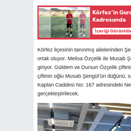
Körfez’in Guru
Kadrosunda
İçeriği Görüntül
Körfez ilçesinin tanınmış ailelerinden Şe
ortak oluyor. Melisa Özçelik ile Musab
giriyor. Güldem ve Dursun Özçelik çiftin
çiftinin oğlu Musab Şengül’ün düğünü, s
Kaplan Caddesi No: 167 adresindeki Ne
gerçekleştirilecek.