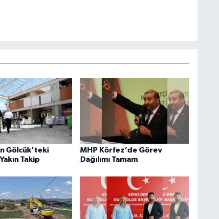
an Gölcük’teki
MHP Körfez’de Görev
Yakın Takip
Dağılımı Tamam