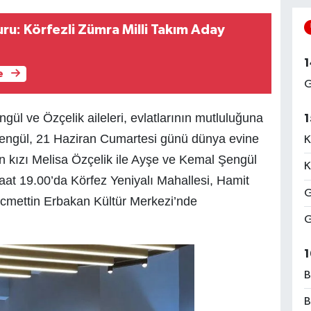
ru: Körfezli Zümra Milli Takım Aday
1
e
G
ngül ve Özçelik aileleri, evlatlarının mutluluğuna
1
 Şengül, 21 Haziran Cumartesi günü dünya evine
K
in kızı Melisa Özçelik ile Ayşe ve Kemal Şengül
K
aat 19.00’da Körfez Yeniyalı Mahallesi, Hamit
G
cmettin Erbakan Kültür Merkezi’nde
G
1
B
B