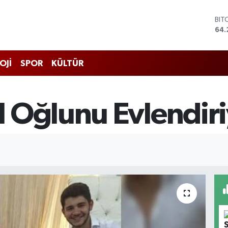
64.
DO
47,
EU
55
STE
OJİ
SPOR
KÜLTÜR
64,
GRA
651
BİS
 Oğlunu Evlendiri
13.