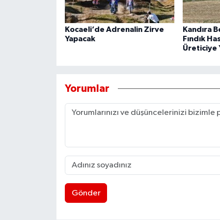
Kocaeli’de Adrenalin Zirve
Kandıra B
Yapacak
Fındık Ha
Üreticiye 
Yorumlar
Gönder