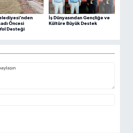
elediyesi’nden
İş Dünyasından Gençliğe ve
sadı Öncesi
Kültüre Büyük Destek
Yol Desteği