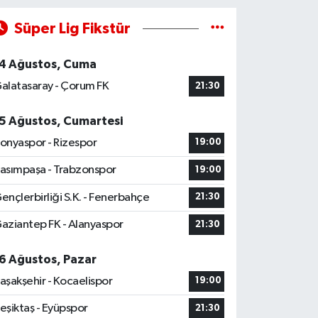
Süper Lig Fikstür
4 Ağustos, Cuma
alatasaray - Çorum FK
21:30
5 Ağustos, Cumartesi
onyaspor - Rizespor
19:00
asımpaşa - Trabzonspor
19:00
ençlerbirliği S.K. - Fenerbahçe
21:30
aziantep FK - Alanyaspor
21:30
6 Ağustos, Pazar
aşakşehir - Kocaelispor
19:00
eşiktaş - Eyüpspor
21:30