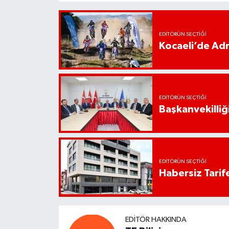
EDITÖRÜN SEÇTIĞI
Kocaeli’de Adr
EDITÖRÜN SEÇTIĞI
Başkanvekilliği
EDITÖRÜN SEÇTIĞI
Habersiz Tarife
EDITÖR HAKKINDA