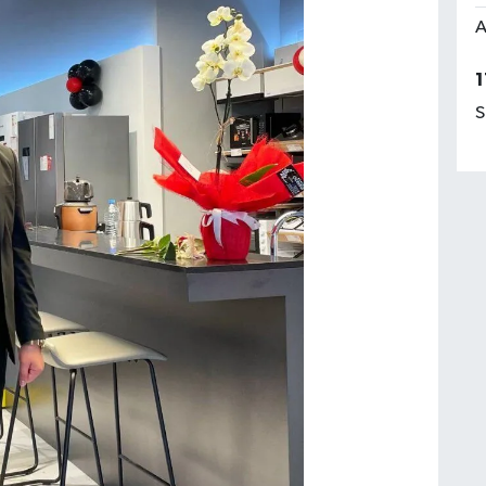
A
1
S