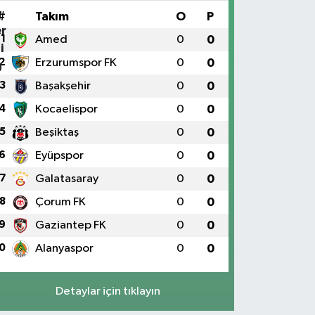
#
Takım
O
P
1
Amed
0
0
2
Erzurumspor FK
0
0
3
Başakşehir
0
0
4
Kocaelispor
0
0
5
Beşiktaş
0
0
6
Eyüpspor
0
0
7
Galatasaray
0
0
8
Çorum FK
0
0
9
Gaziantep FK
0
0
0
Alanyaspor
0
0
Detaylar için tıklayın