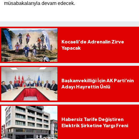
müsabakalarıyla devam edecek.
Kocaeli’de Adrenalin Zirve
Yapacak
Başkanvekilliği İçin AK Parti’nin
Adayı Hayrettin Ünlü
Habersiz Tarife Değiştiren
Elektrik Şirketine Yargı Freni