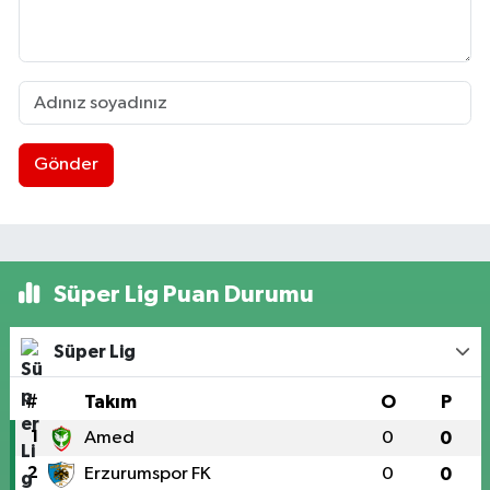
Gönder
Süper Lig Puan Durumu
Süper Lig
#
Takım
O
P
1
Amed
0
0
2
Erzurumspor FK
0
0