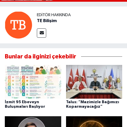
EDITÖR HAKKINDA
TE Bilişim
Bunlar da ilginizi çekebilir
İzmit 95 Ebeveyn
Talus: “Mazimizle Bağımızı
Buluşmaları Başlıyor
Koparmayacağız”