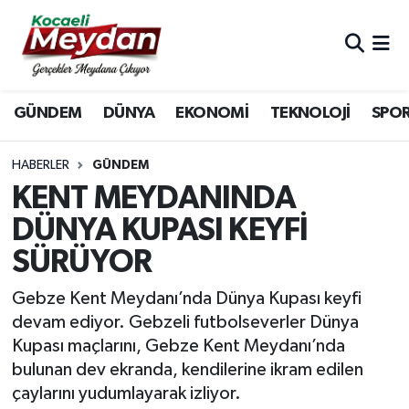
Nöbetçi Eczaneler
GÜNDEM
DÜNYA
EKONOMİ
TEKNOLOJİ
SPO
Hava Durumu
Trafik Durumu
HABERLER
GÜNDEM
KENT MEYDANINDA
Süper Lig Puan Durumu ve Fikstür
DÜNYA KUPASI KEYFİ
SÜRÜYOR
Tüm Manşetler
Gebze Kent Meydanı’nda Dünya Kupası keyfi
Son Dakika Haberleri
devam ediyor. Gebzeli futbolseverler Dünya
Kupası maçlarını, Gebze Kent Meydanı’nda
Haber Arşivi
bulunan dev ekranda, kendilerine ikram edilen
çaylarını yudumlayarak izliyor.