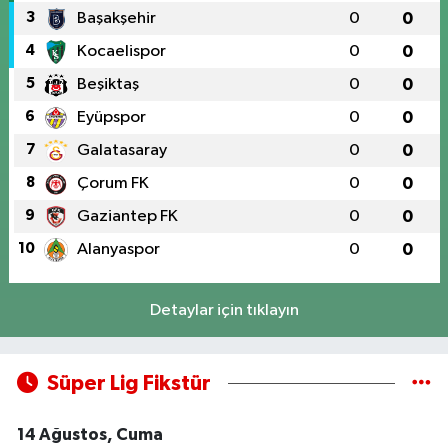
3
Başakşehir
0
0
4
Kocaelispor
0
0
5
Beşiktaş
0
0
6
Eyüpspor
0
0
7
Galatasaray
0
0
8
Çorum FK
0
0
9
Gaziantep FK
0
0
10
Alanyaspor
0
0
Detaylar için tıklayın
Süper Lig Fikstür
14 Ağustos, Cuma