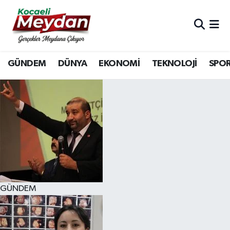
Nöbetçi Eczaneler
GÜNDEM
DÜNYA
EKONOMİ
TEKNOLOJİ
SPO
Hava Durumu
Trafik Durumu
Süper Lig Puan Durumu ve Fikstür
Tüm Manşetler
Son Dakika Haberleri
GÜNDEM
Haber Arşivi