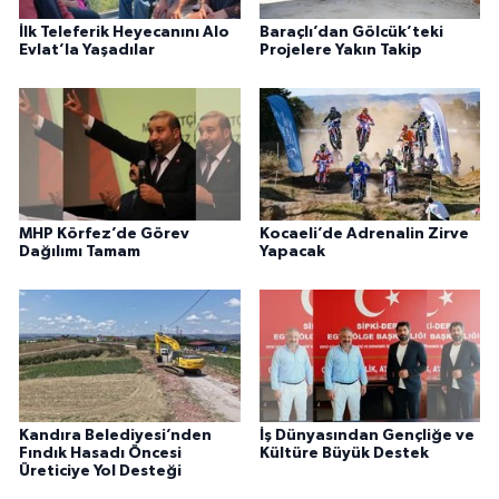
İlk Teleferik Heyecanını Alo
Baraçlı’dan Gölcük’teki
Evlat’la Yaşadılar
Projelere Yakın Takip
MHP Körfez’de Görev
Kocaeli’de Adrenalin Zirve
Dağılımı Tamam
Yapacak
Kandıra Belediyesi’nden
İş Dünyasından Gençliğe ve
Fındık Hasadı Öncesi
Kültüre Büyük Destek
Üreticiye Yol Desteği