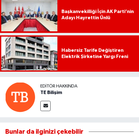
Başkanvekilliği İçin AK Parti’nin
Adayı Hayrettin Ünlü
Habersiz Tarife Değiştiren
Elektrik Şirketine Yargı Freni
EDITÖR HAKKINDA
TE Bilişim
Bunlar da ilginizi çekebilir