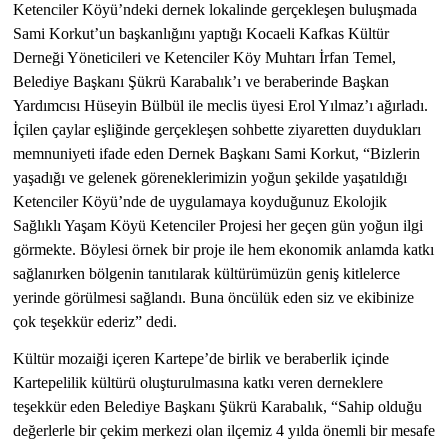
Ketenciler Köyü’ndeki dernek lokalinde gerçekleşen buluşmada
Sami Korkut’un başkanlığını yaptığı Kocaeli Kafkas Kültür
Derneği Yöneticileri ve Ketenciler Köy Muhtarı İrfan Temel,
Belediye Başkanı Şükrü Karabalık’ı ve beraberinde Başkan
Yardımcısı Hüseyin Bülbül ile meclis üyesi Erol Yılmaz’ı ağırladı.
İçilen çaylar eşliğinde gerçekleşen sohbette ziyaretten duydukları
memnuniyeti ifade eden Dernek Başkanı Sami Korkut, “Bizlerin
yaşadığı ve gelenek göreneklerimizin yoğun şekilde yaşatıldığı
Ketenciler Köyü’nde de uygulamaya koyduğunuz Ekolojik
Sağlıklı Yaşam Köyü Ketenciler Projesi her geçen gün yoğun ilgi
görmekte. Böylesi örnek bir proje ile hem ekonomik anlamda katkı
sağlanırken bölgenin tanıtılarak kültürümüzün geniş kitlelerce
yerinde görülmesi sağlandı. Buna öncülük eden siz ve ekibinize
çok teşekkür ederiz” dedi.
Kültür mozaiği içeren Kartepe’de birlik ve beraberlik içinde
Kartepelilik kültürü oluşturulmasına katkı veren derneklere
teşekkür eden Belediye Başkanı Şükrü Karabalık, “Sahip olduğu
değerlerle bir çekim merkezi olan ilçemiz 4 yılda önemli bir mesafe