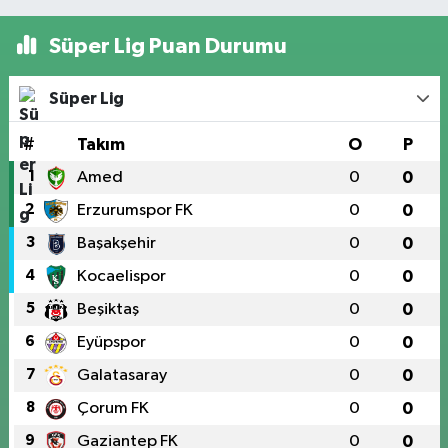
Süper Lig Puan Durumu
Süper Lig
#
Takım
O
P
1
Amed
0
0
2
Erzurumspor FK
0
0
3
Başakşehir
0
0
4
Kocaelispor
0
0
5
Beşiktaş
0
0
6
Eyüpspor
0
0
7
Galatasaray
0
0
8
Çorum FK
0
0
9
Gaziantep FK
0
0