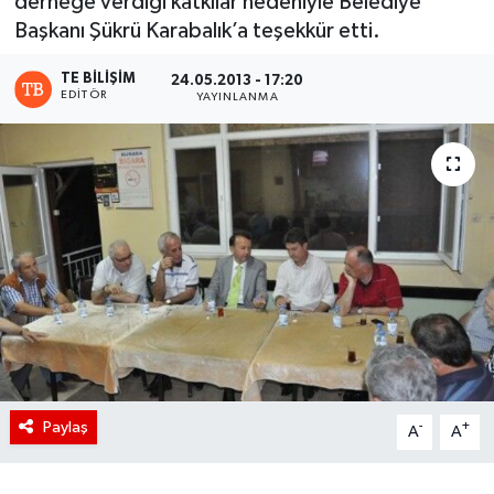
derneğe verdiği katkılar nedeniyle Belediye
Başkanı Şükrü Karabalık’a teşekkür etti.
TE BILIŞIM
24.05.2013 - 17:20
EDITÖR
YAYINLANMA
Paylaş
-
+
A
A