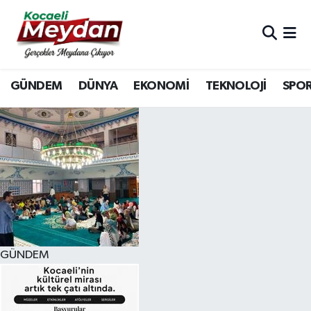
Nöbetçi Eczaneler
GÜNDEM
DÜNYA
EKONOMİ
TEKNOLOJİ
SPO
Hava Durumu
Trafik Durumu
Süper Lig Puan Durumu ve Fikstür
Tüm Manşetler
Son Dakika Haberleri
GÜNDEM
Haber Arşivi