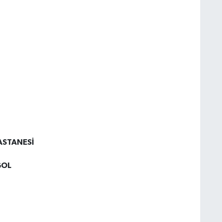
K
ĞDU
N
MARA HASTANESİ
OL
İ