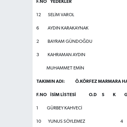
F.NO YEDEKLER
12 SELİM VAROL
6 AYDIN KARAKAYNA
2 BAYRAM GÜNDO
3 KAHRAMAN AYDI
MUHAMMET EMİN
TAKIMIN ADI: Ö.KÖRFEZ MAR
F.NO İSİM LİSTESİ O.D S K G
1 GÜRBEY KAHVEC
10 YUNUS SÖYLEMEZ 4