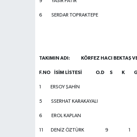
9 YASİR PATIR
6 SERDAR TOP
TAKIMIN ADI: KÖRFEZ HACI 
F.NO İSİM LİSTESİ O.D S K G
1 ERSOY ŞAHİN
5 SSERHAT KARAKAY
6 EROL KAPLAN
11 DENİZ ÖZTÜRK 9 1