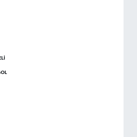
RAKTEPE
BEKTAŞ VELİ
OL
ALI