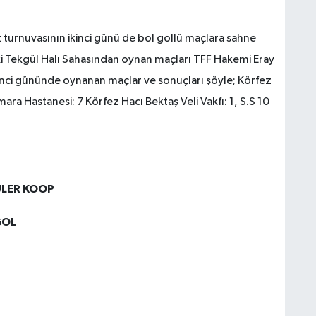
turnuvasının ikinci günü de bol gollü maçlara sahne
ki Tekgül Halı Sahasından oynan maçları TFF Hakemi Eray
ikinci gününde oynanan maçlar ve sonuçları şöyle; Körfez
ra Hastanesi: 7 Körfez Hacı Bektaş Veli Vakfı: 1, S.S 10
MİNÜBÜSCÜLER KOOP
OL
Y