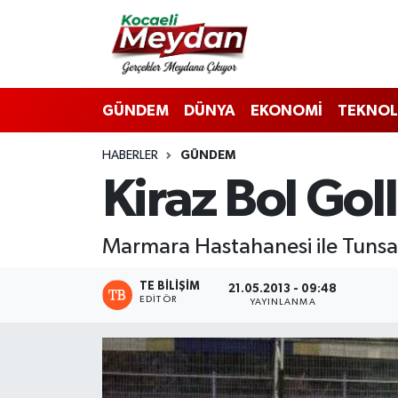
Nöbetçi Eczaneler
GÜNDEM
DÜNYA
EKONOMİ
TEKNOL
Hava Durumu
HABERLER
GÜNDEM
Trafik Durumu
Kiraz Bol Go
Süper Lig Puan Durumu ve Fikstür
Marmara Hastahanesi ile Tunsan
Tüm Manşetler
TE BILIŞIM
21.05.2013 - 09:48
Son Dakika Haberleri
EDITÖR
YAYINLANMA
Haber Arşivi