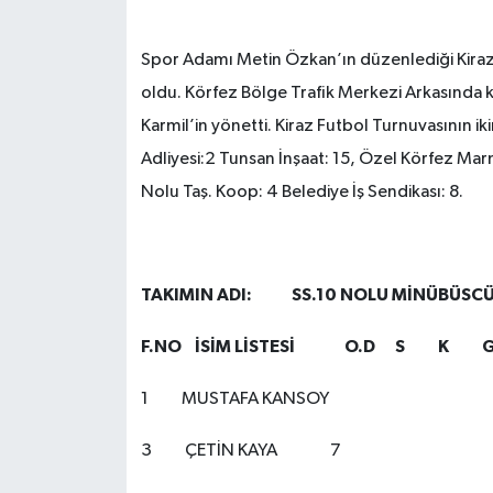
Spor Adamı Metin Özkan’ın düzenlediği Kiraz 
oldu. Körfez Bölge Trafik Merkezi Arkasında 
Karmil’in yönetti. Kiraz Futbol Turnuvasının 
Adliyesi:2 Tunsan İnşaat: 15, Özel Körfez Marma
Nolu Taş. Koop: 4 Belediye İş Sendikası: 8.
TAKIMIN ADI: SS.10 NOLU 
F.NO İSİM LİSTESİ O.D S K G
1 MUSTAFA KANSO
3 ÇETİN KAYA 7