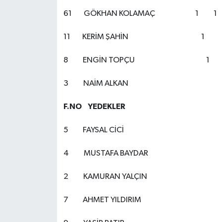
61 GÖKHAN KOLAMAÇ 1 1
11 KERİM ŞAHİN 1
8 ENGİN TOPÇU 1
3 NAİM ALKAN
F.NO YEDEKLER
5 FAYSAL CİCİ
4 MUSTAFA BAYDA
2 KAMURAN YALÇI
7 AHMET YILDIRIM