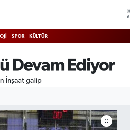
D
4
E
5
S
OJİ
SPOR
KÜLTÜR
6
G
6
B
llü Devam Ediyor
1
B
6
 İnşaat galip