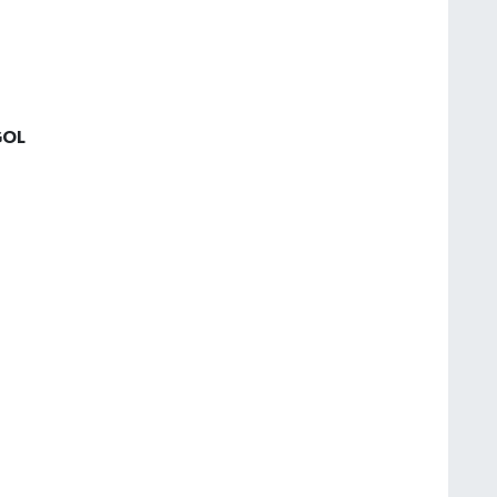
 SENDİKASI
OL
ARA