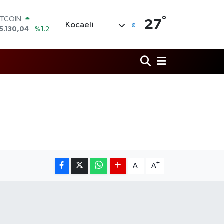
°
OLAR
27
Kocaeli
7,7106
%0.17
URO
5,1652
%0.27
TERLİN
4,4046
%0.35
RAM ALTIN
648.99
%2.59
İST100
3.773
%-19
ITCOIN
5.130,04
%1.2
-
+
A
A