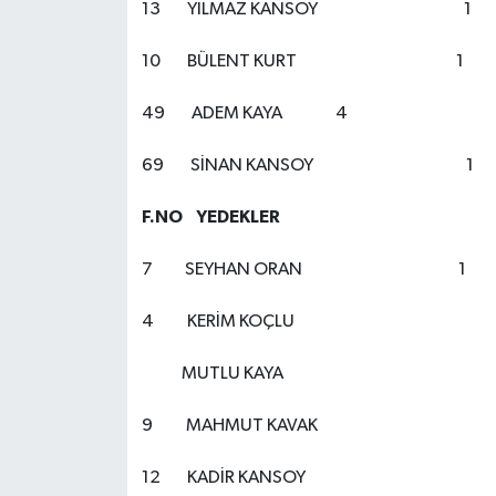
13 YILMAZ KANSOY 1
10 BÜLENT KURT 1
49 ADEM KAYA 4
69 SİNAN KANSOY 1
F.NO YEDEKLER
7 SEYHAN ORAN 1
4 KERİM KOÇLU
MUTLU KAYA
9 MAHMUT KAVAK
12 KADİR KANSOY