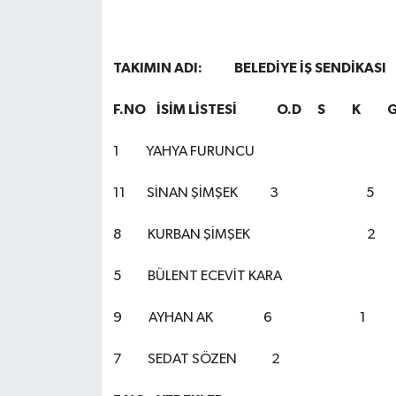
TAKIMIN ADI: BELEDİYE İŞ
F.NO İSİM LİSTESİ O.D S K G
1 YAHYA FURUNCU
11 SİNAN ŞİMŞEK 3 5
8 KURBAN ŞİMŞEK 2
5 BÜLENT ECEVİT K
9 AYHAN AK 6 1
7 SEDAT SÖZEN 2