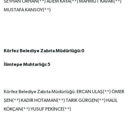
SEYHAN ORHAN(**) ADEM KAYA(**) MAHMUT KAVAK(**)
MUSTAFA KANSOY(**)
Körfez Belediye Zabıta Müdürlüğü:0
İlimtepe Muhtarlığı:5
Körfez Belediye Zabıta Müdürlüğü: ERCAN ULAŞ(**) ÖMER
ŞEN(**) KADİR HOTAMAN(**) TARIK GÜRGEN(**) HALİL
KÖKÇAN(**) YUSUF PEKİNCE(**)