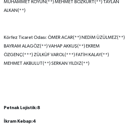
MUHAMMET KOYUN(**) MEHMET BOZKURT(**) TAYLAN
ALKAN(**)
Körfez Ticaret Odası: ÖMER ACAR(**) NEDİM ÜZÜLMEZ(**)
BAYRAM ALAGÖZ(**) VAHAP AKKUŞ(**) EKREM
ÖZGENÇ(***) ZÜLKÜF VAROL(***) FATİH KALAY(**)
MEHMET AKBULUT(**) SERKAN YILDIZ(**)
Petnak Lojistik:8
İkram Kebap:4