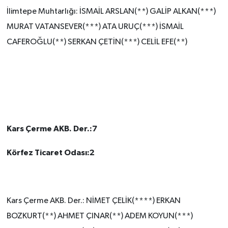
İlimtepe Muhtarlığı: İSMAİL ARSLAN(**) GALİP ALKAN(***)
MURAT VATANSEVER(***) ATA URUÇ(***) İSMAİL
CAFEROĞLU(**) SERKAN ÇETİN(***) CELİL EFE(**)
Kars Çerme AKB. Der.:7
Körfez Ticaret Odası:2
Kars Çerme AKB. Der.: NİMET ÇELİK(****) ERKAN
BOZKURT(**) AHMET ÇINAR(**) ADEM KOYUN(***)