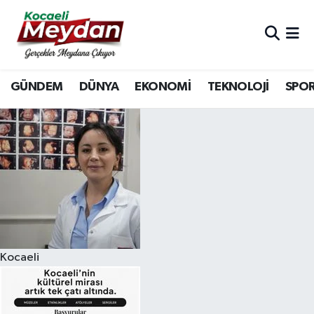
Nöbetçi Eczaneler
GÜNDEM
DÜNYA
EKONOMİ
TEKNOLOJİ
SPO
Hava Durumu
Trafik Durumu
Süper Lig Puan Durumu ve Fikstür
Tüm Manşetler
Son Dakika Haberleri
Kocaeli
Haber Arşivi