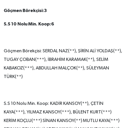
Göçmen Börekçisi:3
S.S 10 Nolu Min. Koop:6
Göçmen Börekçisi: SERDAL NAZ(**), ŞİRİN ALİ YOLDAŞ(**),
TUGAY ÇOBAN(***), İBRAHİM KARAMAK(**), SELİM
KABAKOZ(***), ABDULLAH MALÇOK(**), SÜLEYMAN
TÜRK(**)
S.S 10 Nolu Min. Koop: KADİR KANSOY(**), ÇETİN
KAYA(***), YILMAZ KANSOY(***), BÜLENT KURT(***)
KERİM KOÇLU(***) SİNAN KANSOY(**) MUTLU KAYA(***)