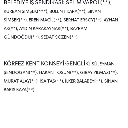
BELEDİYE İŞ SENDİKASI: SELİM VAROL(**),
KURBAN ŞİMŞEK(***), BÜLENT KARA(**), SİNAN
ŞİMŞEK(**), EREN MAÇİL(**), SERHAT ERSOY(**), AYHAN
AK(**), AYDIN KARAKAYNAK(**), BAYRAM
GÜNDOĞDU(**), SEDAT SÖZEN(**)
KÖRFEZ KENT KONSEYİ GENÇLİK:
SÜLEYMAN
ŞENDOĞAN(**), HAKAN TOSUN(**), GİRAY YILMAZ(**),
MURAT ALAY(**), İSA TAŞ(**), İLKER BALABEY(**), SİNAN
BARIŞ KAYA(**)