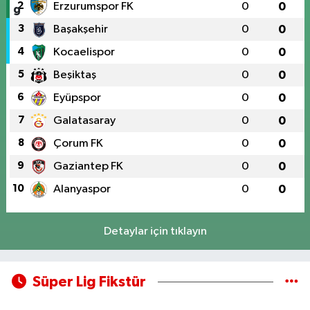
2
Erzurumspor FK
0
0
3
Başakşehir
0
0
4
Kocaelispor
0
0
5
Beşiktaş
0
0
6
Eyüpspor
0
0
7
Galatasaray
0
0
8
Çorum FK
0
0
9
Gaziantep FK
0
0
10
Alanyaspor
0
0
Detaylar için tıklayın
Süper Lig Fikstür