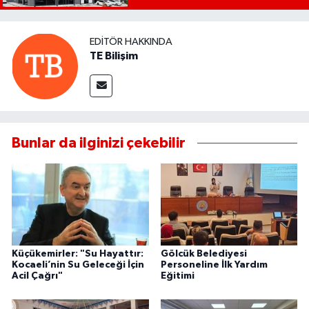
EDITÖR HAKKINDA
TE Bilişim
Bunlar da ilginizi çekebilir
Küçükemirler: "Su Hayattır:
Gölcük Belediyesi
Kocaeli’nin Su Geleceği İçin
Personeline İlk Yardım
Acil Çağrı"
Eğitimi