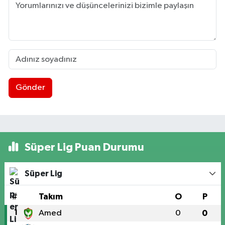
Gönder
Süper Lig Puan Durumu
Süper Lig
#
Takım
O
P
1
Amed
0
0