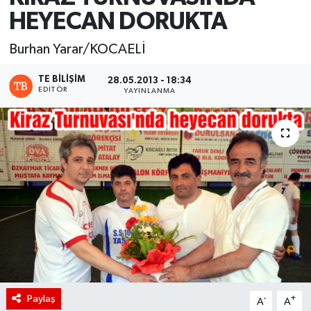
HEYECAN DORUKTA
Burhan Yarar/KOCAELİ
TE BILIŞIM
28.05.2013 - 18:34
EDITÖR
YAYINLANMA
Paylaş
-
+
A
A