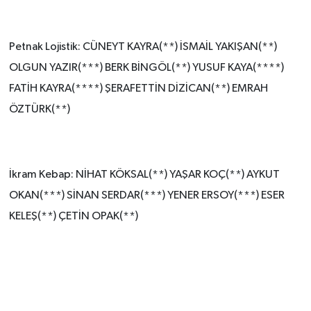
Petnak Lojistik: CÜNEYT KAYRA(**) İSMAİL YAKIŞAN(**)
OLGUN YAZIR(***) BERK BİNGÖL(**) YUSUF KAYA(****)
FATİH KAYRA(****) ŞERAFETTİN DİZİCAN(**) EMRAH
ÖZTÜRK(**)
İkram Kebap: NİHAT KÖKSAL(**) YAŞAR KOÇ(**) AYKUT
OKAN(***) SİNAN SERDAR(***) YENER ERSOY(**
*) ESER
KELEŞ(**) ÇETİN OPAK(**)