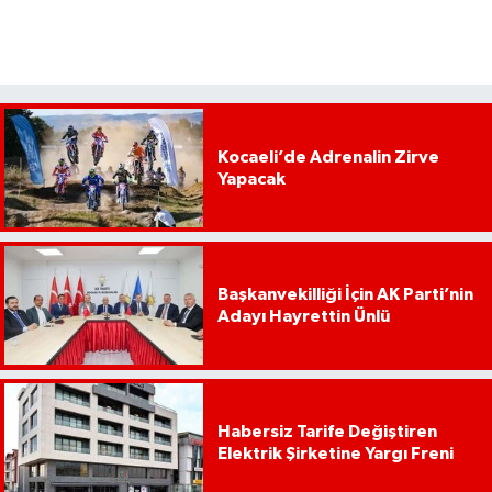
Kocaeli’de Adrenalin Zirve
Yapacak
Başkanvekilliği İçin AK Parti’nin
Adayı Hayrettin Ünlü
Habersiz Tarife Değiştiren
Elektrik Şirketine Yargı Freni