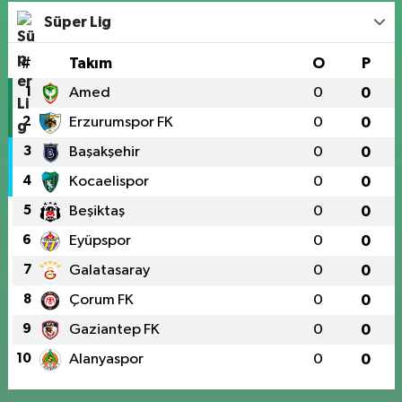
Süper Lig
#
Takım
O
P
1
Amed
0
0
2
Erzurumspor FK
0
0
3
Başakşehir
0
0
4
Kocaelispor
0
0
5
Beşiktaş
0
0
6
Eyüpspor
0
0
7
Galatasaray
0
0
8
Çorum FK
0
0
9
Gaziantep FK
0
0
10
Alanyaspor
0
0