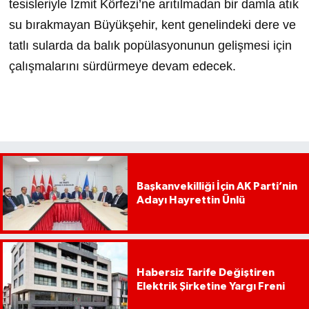
tesisleriyle İzmit Körfezi’ne arıtılmadan bir damla atık
su bırakmayan Büyükşehir, kent genelindeki dere ve
tatlı sularda da balık popülasyonunun gelişmesi için
çalışmalarını sürdürmeye devam edecek.
Başkanvekilliği İçin AK Parti’nin
Adayı Hayrettin Ünlü
Habersiz Tarife Değiştiren
Elektrik Şirketine Yargı Freni