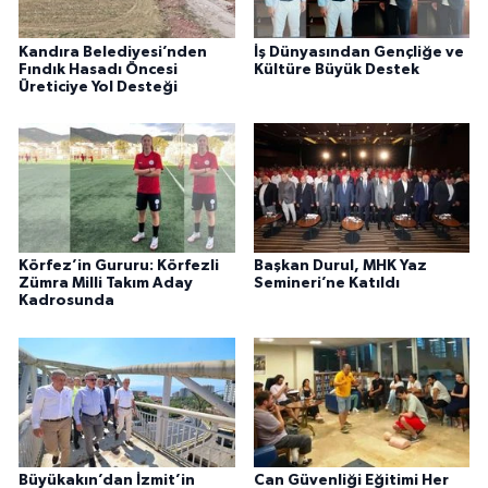
Kandıra Belediyesi’nden
İş Dünyasından Gençliğe ve
Fındık Hasadı Öncesi
Kültüre Büyük Destek
Üreticiye Yol Desteği
Körfez’in Gururu: Körfezli
Başkan Durul, MHK Yaz
Zümra Milli Takım Aday
Semineri’ne Katıldı
Kadrosunda
Büyükakın’dan İzmit’in
Can Güvenliği Eğitimi Her