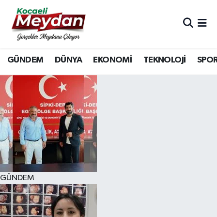
Nöbetçi Eczaneler
GÜNDEM
DÜNYA
EKONOMİ
TEKNOLOJİ
SPO
Hava Durumu
Trafik Durumu
Süper Lig Puan Durumu ve Fikstür
Tüm Manşetler
Son Dakika Haberleri
GÜNDEM
Haber Arşivi