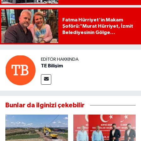
Fatma Hürriyet'in Makam
Şoförü:"Murat Hürriyet, İzmit
Belediyesinin Gölge
Başkanıdır"
EDITÖR HAKKINDA
TE Bilişim
Bunlar da ilginizi çekebilir