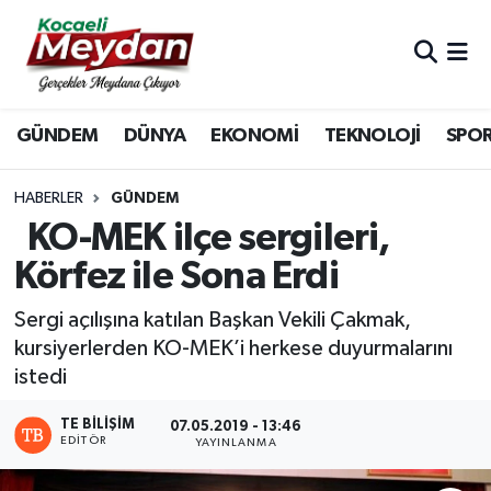
Nöbetçi Eczaneler
GÜNDEM
DÜNYA
EKONOMİ
TEKNOLOJİ
SPO
Hava Durumu
Trafik Durumu
HABERLER
GÜNDEM
KO-MEK ilçe sergileri,
Süper Lig Puan Durumu ve Fikstür
Körfez ile Sona Erdi
Tüm Manşetler
Sergi açılışına katılan Başkan Vekili Çakmak,
kursiyerlerden KO-MEK’i herkese duyurmalarını
Son Dakika Haberleri
istedi
Haber Arşivi
TE BILIŞIM
07.05.2019 - 13:46
EDITÖR
YAYINLANMA