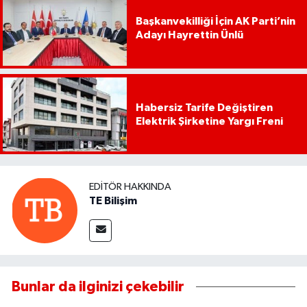
Başkanvekilliği İçin AK Parti’nin
Adayı Hayrettin Ünlü
Habersiz Tarife Değiştiren
Elektrik Şirketine Yargı Freni
EDITÖR HAKKINDA
TE Bilişim
Bunlar da ilginizi çekebilir