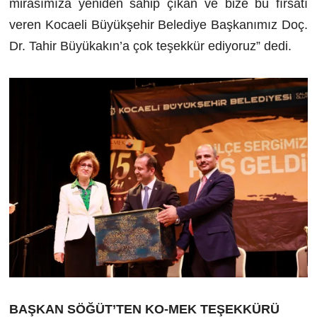
mirasımıza yeniden sahip çıkan ve bize bu fırsatı
veren Kocaeli Büyükşehir Belediye Başkanımız Doç.
Dr. Tahir Büyükakın’a çok teşekkür ediyoruz” dedi.
BAŞKAN SÖĞÜT’TEN KO-MEK TEŞEKKÜRÜ