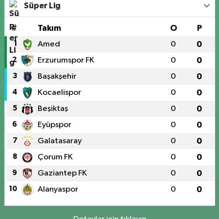
Süper Lig
#
Takım
O
P
1
Amed
0
0
2
Erzurumspor FK
0
0
3
Başakşehir
0
0
4
Kocaelispor
0
0
5
Beşiktaş
0
0
6
Eyüpspor
0
0
7
Galatasaray
0
0
8
Çorum FK
0
0
9
Gaziantep FK
0
0
10
Alanyaspor
0
0