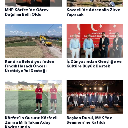
MHP Körfez’de Görev
Kocaeli’de Adrenalin Zirve
Dağılımı Belli Oldu
Yapacak
Kandıra Belediyesi’nden
İş Dünyasından Gençliğe ve
Fındık Hasadı Öncesi
Kültüre Büyük Destek
Üreticiye Yol Desteği
Körfez’in Gururu: Körfezli
Başkan Durul, MHK Yaz
Zümra Milli Takım Aday
Semineri’ne Katıldı
Kadrosunda