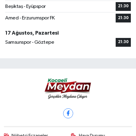
Beşiktaş - Eyüpspor
21:30
Amed - Erzurumspor FK
21:30
17 Ağustos, Pazartesi
Samsunspor - Göztepe
21:30
Nöbetçi Eczaneler
Hava Durumu