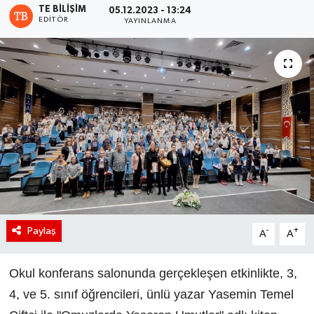
TE BILIŞIM
05.12.2023 - 13:24
EDITÖR
YAYINLANMA
Paylaş
-
+
A
A
Okul konferans salonunda gerçekleşen etkinlikte, 3,
4, ve 5. sınıf öğrencileri, ünlü yazar Yasemin Temel