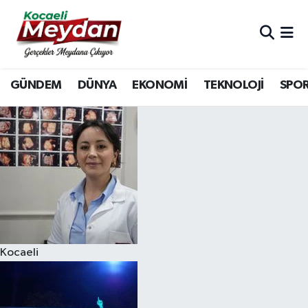
Nöbetçi Eczaneler
GÜNDEM
DÜNYA
EKONOMİ
TEKNOLOJİ
SPO
Hava Durumu
Trafik Durumu
Süper Lig Puan Durumu ve Fikstür
Tüm Manşetler
Son Dakika Haberleri
Kocaeli
Haber Arşivi