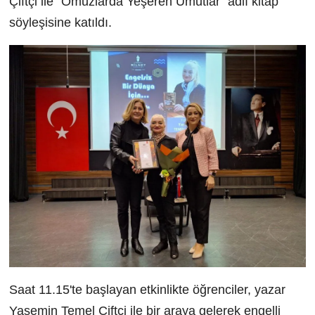
Çiftçi ile "Omuzlarda Yeşeren Umutlar" adlı kitap
söyleşisine katıldı.
Saat 11.15'te başlayan etkinlikte öğrenciler, yazar
Yasemin Temel Çiftçi ile bir araya gelerek engelli