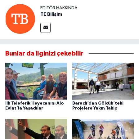
EDITÖR HAKKINDA
TE Bilişim
Bunlar da ilginizi çekebilir
İlk Teleferik Heyecanını Alo
Baraçlı’dan Gölcük’teki
Evlat’la Yaşadılar
Projelere Yakın Takip