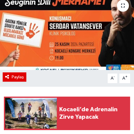
Paylaş
-
+
A
A
Kocaeli’de Adrenalin
Zirve Yapacak