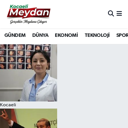
Nöbetçi Eczaneler
GÜNDEM
DÜNYA
EKONOMİ
TEKNOLOJİ
SPO
Hava Durumu
Trafik Durumu
Süper Lig Puan Durumu ve Fikstür
Tüm Manşetler
Son Dakika Haberleri
Kocaeli
Haber Arşivi