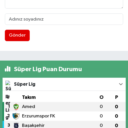
Gönder
Süper Lig Puan Durumu
Süper Lig
#
Takım
O
P
1
Amed
0
0
2
Erzurumspor FK
0
0
3
Başakşehir
0
0