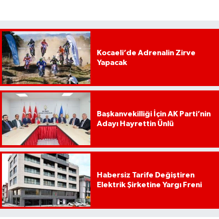
Kocaeli’de Adrenalin Zirve
Yapacak
Başkanvekilliği İçin AK Parti’nin
Adayı Hayrettin Ünlü
Habersiz Tarife Değiştiren
Elektrik Şirketine Yargı Freni