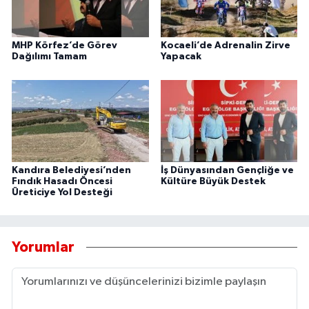
MHP Körfez’de Görev
Kocaeli’de Adrenalin Zirve
Dağılımı Tamam
Yapacak
Kandıra Belediyesi’nden
İş Dünyasından Gençliğe ve
Fındık Hasadı Öncesi
Kültüre Büyük Destek
Üreticiye Yol Desteği
Yorumlar