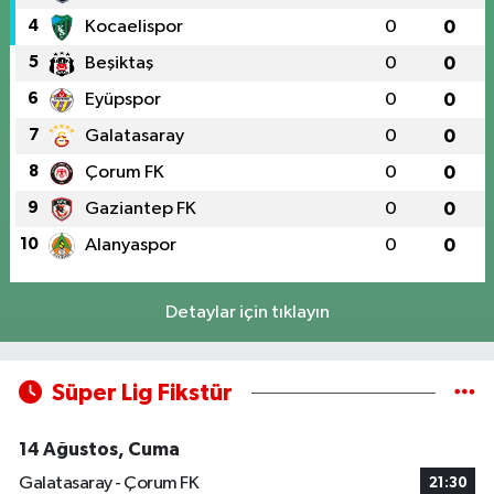
4
Kocaelispor
0
0
5
Beşiktaş
0
0
6
Eyüpspor
0
0
7
Galatasaray
0
0
8
Çorum FK
0
0
9
Gaziantep FK
0
0
10
Alanyaspor
0
0
Detaylar için tıklayın
Süper Lig Fikstür
14 Ağustos, Cuma
Galatasaray - Çorum FK
21:30