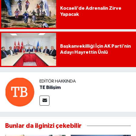
Kocaeli’de Adrenalin Zirve
Yapacak
Başkanvekilliği İçin AK Parti’nin
Adayı Hayrettin Ünlü
EDITÖR HAKKINDA
TE Bilişim
Bunlar da ilginizi çekebilir