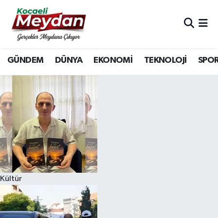
Nöbetçi Eczaneler
GÜNDEM
DÜNYA
EKONOMİ
TEKNOLOJİ
SPO
Hava Durumu
Trafik Durumu
Süper Lig Puan Durumu ve Fikstür
Tüm Manşetler
Son Dakika Haberleri
Kültür
Haber Arşivi