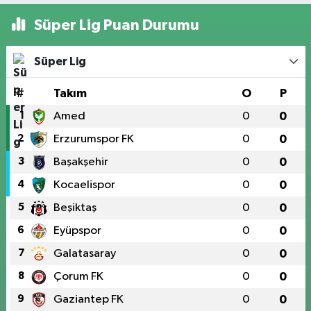
Süper Lig Puan Durumu
Süper Lig
#
Takım
O
P
1
Amed
0
0
2
Erzurumspor FK
0
0
3
Başakşehir
0
0
4
Kocaelispor
0
0
5
Beşiktaş
0
0
6
Eyüpspor
0
0
7
Galatasaray
0
0
8
Çorum FK
0
0
9
Gaziantep FK
0
0