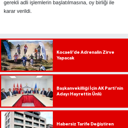
gerekli adli işlemlerin başlatılmasına, oy birliği ile
karar verildi.
Kocaeli’de Adrenalin Zirve
Yapacak
Başkanvekilliği İçin AK Parti’nin
Adayı Hayrettin Ünlü
Habersiz Tarife Değiştiren