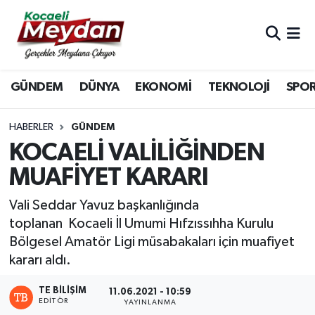
Nöbetçi Eczaneler
GÜNDEM
DÜNYA
EKONOMİ
TEKNOLOJİ
SPO
Hava Durumu
Trafik Durumu
HABERLER
GÜNDEM
KOCAELİ VALİLİĞİNDEN
Süper Lig Puan Durumu ve Fikstür
MUAFİYET KARARI
Tüm Manşetler
Vali Seddar Yavuz başkanlığında
toplanan Kocaeli İl Umumi Hıfzıssıhha Kurulu
Son Dakika Haberleri
Bölgesel Amatör Ligi müsabakaları için muafiyet
kararı aldı.
Haber Arşivi
TE BILIŞIM
11.06.2021 - 10:59
EDITÖR
YAYINLANMA