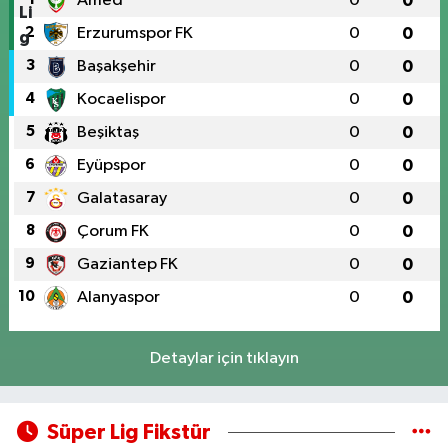
Amed
0
0
2
Erzurumspor FK
0
0
3
Başakşehir
0
0
4
Kocaelispor
0
0
5
Beşiktaş
0
0
6
Eyüpspor
0
0
7
Galatasaray
0
0
8
Çorum FK
0
0
9
Gaziantep FK
0
0
10
Alanyaspor
0
0
Detaylar için tıklayın
Süper Lig Fikstür