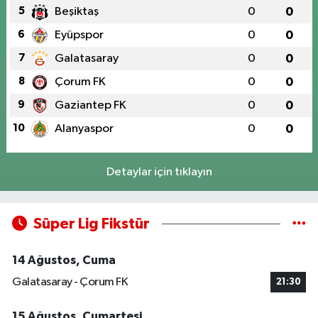
5
Beşiktaş
0
0
6
Eyüpspor
0
0
7
Galatasaray
0
0
8
Çorum FK
0
0
9
Gaziantep FK
0
0
10
Alanyaspor
0
0
Detaylar için tıklayın
Süper Lig Fikstür
14 Ağustos, Cuma
Galatasaray - Çorum FK
21:30
15 Ağustos, Cumartesi