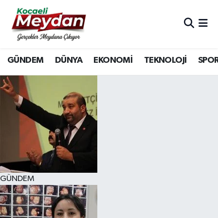
Nöbetçi Eczaneler
GÜNDEM
DÜNYA
EKONOMİ
TEKNOLOJİ
SPO
Hava Durumu
Trafik Durumu
Süper Lig Puan Durumu ve Fikstür
Tüm Manşetler
Son Dakika Haberleri
GÜNDEM
Haber Arşivi