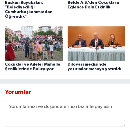
Başkan Büyükakın:
Belde A.Ş.’den Çocuklara
"Belediyeciliği
Eğlence Dolu Etkinlik
Cumhurbaşkanımızdan
Öğrendik"
Çocuklar ve Aileler Mahalle
Dilovası meclisinde
Şenliklerinde Buluşuyor
yatırımlar masaya yatırıldı
Yorumlar