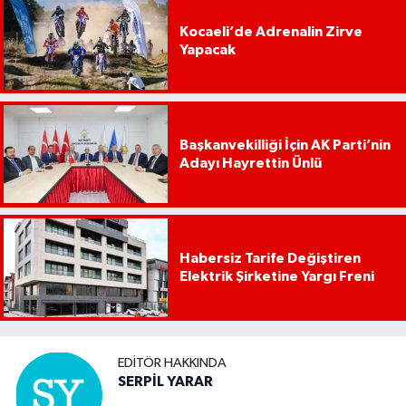
Kocaeli’de Adrenalin Zirve
Yapacak
Başkanvekilliği İçin AK Parti’nin
Adayı Hayrettin Ünlü
Habersiz Tarife Değiştiren
Elektrik Şirketine Yargı Freni
EDITÖR HAKKINDA
SERPİL YARAR