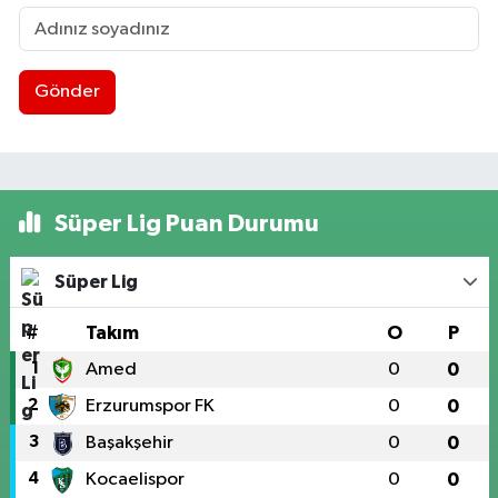
Gönder
Süper Lig Puan Durumu
Süper Lig
#
Takım
O
P
1
Amed
0
0
2
Erzurumspor FK
0
0
3
Başakşehir
0
0
4
Kocaelispor
0
0