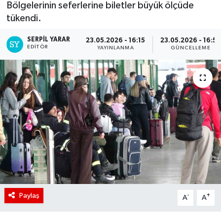
Bölgelerinin seferlerine biletler büyük ölçüde
tükendi.
SERPİL YARAR
23.05.2026 - 16:15
23.05.2026 - 16:55
EDITÖR
YAYINLANMA
GÜNCELLEME
Paylaş
-
+
A
A