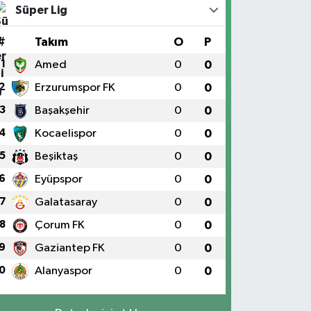
Süper Lig
#
Takım
O
P
1
Amed
0
0
2
Erzurumspor FK
0
0
3
Başakşehir
0
0
4
Kocaelispor
0
0
5
Beşiktaş
0
0
6
Eyüpspor
0
0
7
Galatasaray
0
0
8
Çorum FK
0
0
9
Gaziantep FK
0
0
0
Alanyaspor
0
0