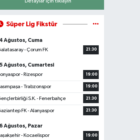
Detaylar için tıklayın
Süper Lig Fikstür
4 Ağustos, Cuma
alatasaray - Çorum FK
21:30
5 Ağustos, Cumartesi
onyaspor - Rizespor
19:00
asımpaşa - Trabzonspor
19:00
ençlerbirliği S.K. - Fenerbahçe
21:30
aziantep FK - Alanyaspor
21:30
6 Ağustos, Pazar
aşakşehir - Kocaelispor
19:00