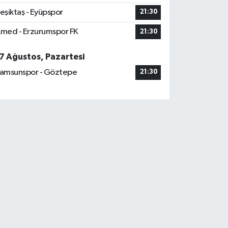
eşiktaş - Eyüpspor
21:30
med - Erzurumspor FK
21:30
7 Ağustos, Pazartesi
amsunspor - Göztepe
21:30