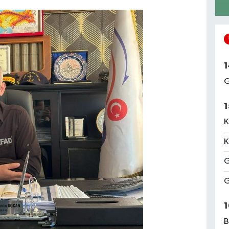
1
G
1
K
K
G
G
1
B