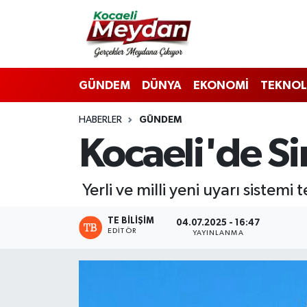
Nöbetçi Eczaneler
GÜNDEM
DÜNYA
EKONOMİ
TEKNOL
Hava Durumu
HABERLER
GÜNDEM
Trafik Durumu
Kocaeli'de Si
Süper Lig Puan Durumu ve Fikstür
Yerli ve milli yeni uyarı sistemi 
Tüm Manşetler
TE BILIŞIM
04.07.2025 - 16:47
Son Dakika Haberleri
EDITÖR
YAYINLANMA
Haber Arşivi