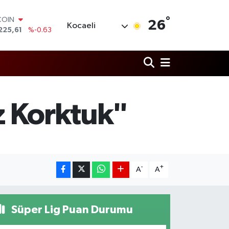
°
LAR
26
Kocaeli
7143
%0.16
RO
0317
%-0.02
RLİN
2463
%0.07
M ALTIN
4.81
%1.44
T100
az Korktuk"
799
%70
COIN
225,61
%-0.63
-
+
A
A
Süper Lig Puan Durumu