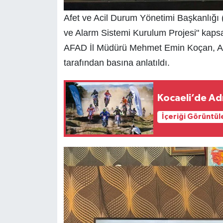
Afet ve Acil Durum Yönetimi Başkanlığı
ve Alarm Sistemi Kurulum Projesi" kapsa
AFAD İl Müdürü Mehmet Emin Koçan, AF
tarafından basına anlatıldı.
Kocaeli’de Ad
İçeriği Görüntül