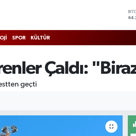
DO
47,
EU
55,
STE
OJİ
SPOR
KÜLTÜR
64,
GRA
657
BİS
renler Çaldı: "Bir
13.
BIT
64.
testten geçti