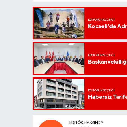
EDITÖRÜN SEÇTIĞI
Kocaeli’de Adr
EDITÖRÜN SEÇTIĞI
Başkanvekilliği
EDITÖRÜN SEÇTIĞI
Habersiz Tarife
EDITÖR HAKKINDA