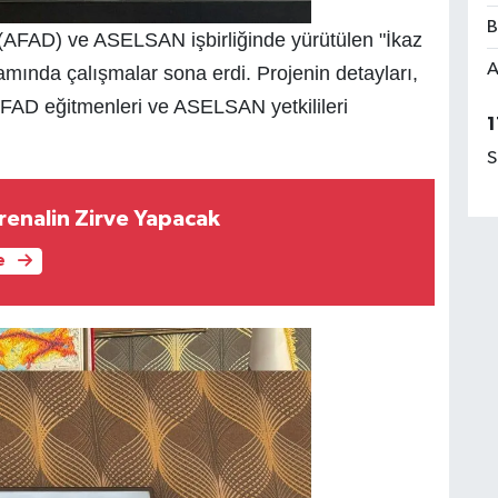
B
 (AFAD) ve ASELSAN işbirliğinde yürütülen "İkaz
A
mında çalışmalar sona erdi. Projenin detayları,
AD eğitmenleri ve ASELSAN yetkilileri
1
S
renalin Zirve Yapacak
e