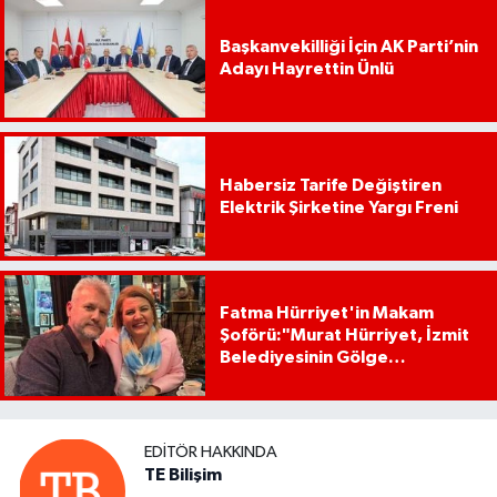
Başkanvekilliği İçin AK Parti’nin
Adayı Hayrettin Ünlü
Habersiz Tarife Değiştiren
Elektrik Şirketine Yargı Freni
Fatma Hürriyet'in Makam
Şoförü:"Murat Hürriyet, İzmit
Belediyesinin Gölge
Başkanıdır"
EDITÖR HAKKINDA
TE Bilişim