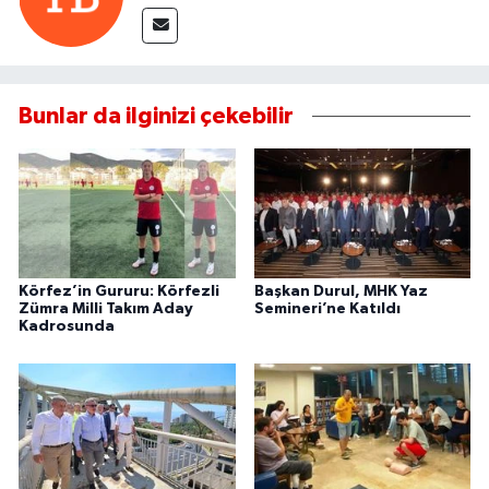
Bunlar da ilginizi çekebilir
Körfez’in Gururu: Körfezli
Başkan Durul, MHK Yaz
Zümra Milli Takım Aday
Semineri’ne Katıldı
Kadrosunda