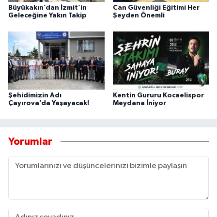
Büyükakın’dan İzmit’in
Can Güvenliği Eğitimi Her
Geleceğine Yakın Takip
Şeyden Önemli
Şehidimizin Adı
Kentin Gururu Kocaelispor
Çayırova’da Yaşayacak!
Meydana İniyor
Yorumlar