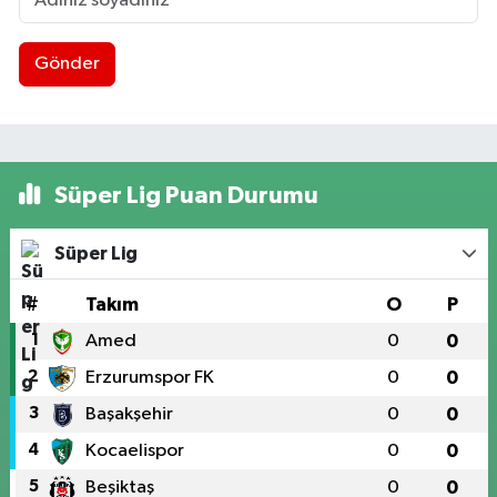
Gönder
Süper Lig Puan Durumu
Süper Lig
#
Takım
O
P
1
Amed
0
0
2
Erzurumspor FK
0
0
3
Başakşehir
0
0
4
Kocaelispor
0
0
5
Beşiktaş
0
0