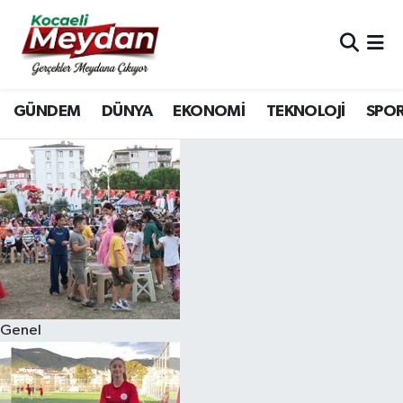
Nöbetçi Eczaneler
GÜNDEM
DÜNYA
EKONOMİ
TEKNOLOJİ
SPO
Hava Durumu
Trafik Durumu
Süper Lig Puan Durumu ve Fikstür
Tüm Manşetler
Son Dakika Haberleri
Genel
Haber Arşivi