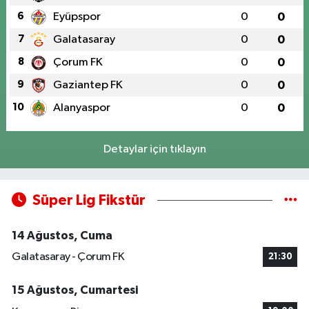
6
Eyüpspor
0
0
7
Galatasaray
0
0
8
Çorum FK
0
0
9
Gaziantep FK
0
0
10
Alanyaspor
0
0
Detaylar için tıklayın
Süper Lig Fikstür
14 Ağustos, Cuma
Galatasaray - Çorum FK
21:30
15 Ağustos, Cumartesi