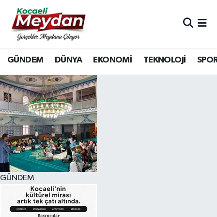
Nöbetçi Eczaneler
GÜNDEM
DÜNYA
EKONOMİ
TEKNOLOJİ
SPO
Hava Durumu
Trafik Durumu
Süper Lig Puan Durumu ve Fikstür
Tüm Manşetler
Son Dakika Haberleri
GÜNDEM
Haber Arşivi