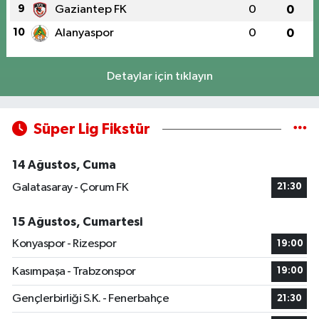
9
Gaziantep FK
0
0
10
Alanyaspor
0
0
Detaylar için tıklayın
Süper Lig Fikstür
14 Ağustos, Cuma
Galatasaray - Çorum FK
21:30
15 Ağustos, Cumartesi
Konyaspor - Rizespor
19:00
Kasımpaşa - Trabzonspor
19:00
Gençlerbirliği S.K. - Fenerbahçe
21:30