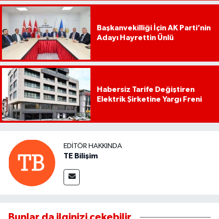
Başkanvekilliği İçin AK Parti’nin
Adayı Hayrettin Ünlü
Habersiz Tarife Değiştiren
Elektrik Şirketine Yargı Freni
EDITÖR HAKKINDA
TE Bilişim
Bunlar da ilginizi çekebilir