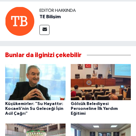
EDITÖR HAKKINDA
TE Bilişim
Bunlar da ilginizi çekebilir
Küçükemirler: "Su Hayattır:
Gölcük Belediyesi
Kocaeli’nin Su Geleceği İçin
Personeline İlk Yardım
Acil Çağrı"
Eğitimi