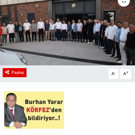
Paylaş
-
+
A
A