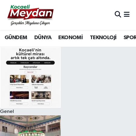
Nöbetçi Eczaneler
GÜNDEM
DÜNYA
EKONOMİ
TEKNOLOJİ
SPO
Hava Durumu
Trafik Durumu
Süper Lig Puan Durumu ve Fikstür
Tüm Manşetler
Son Dakika Haberleri
Genel
Haber Arşivi