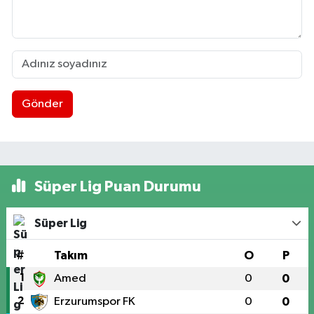
Gönder
Süper Lig Puan Durumu
Süper Lig
#
Takım
O
P
1
Amed
0
0
2
Erzurumspor FK
0
0