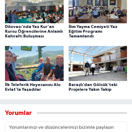
Dilovası'nda Yaz Kur'an
İlim Yayma Cemiyeti Yaz
Kursu Öğrencilerine Anlamlı
Eğitim Programı
Kahvaltı Buluşması
Tamamlandı
İlk Teleferik Heyecanını Alo
Baraçlı’dan Gölcük’teki
Evlat’la Yaşadılar
Projelere Yakın Takip
Yorumlar