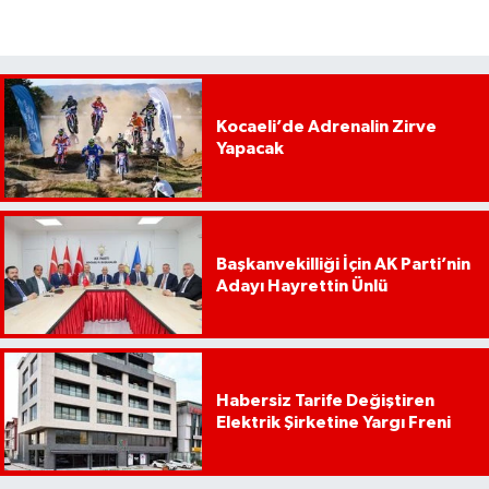
Kocaeli’de Adrenalin Zirve
Yapacak
Başkanvekilliği İçin AK Parti’nin
Adayı Hayrettin Ünlü
Habersiz Tarife Değiştiren
Elektrik Şirketine Yargı Freni