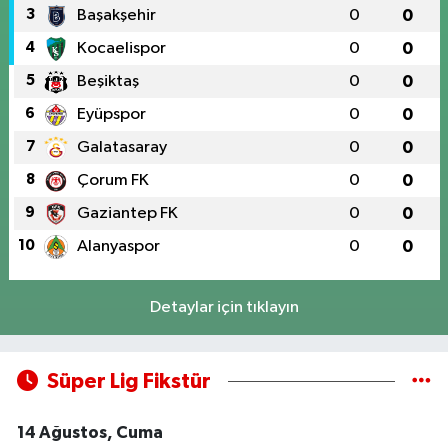
3
Başakşehir
0
0
4
Kocaelispor
0
0
5
Beşiktaş
0
0
6
Eyüpspor
0
0
7
Galatasaray
0
0
8
Çorum FK
0
0
9
Gaziantep FK
0
0
10
Alanyaspor
0
0
Detaylar için tıklayın
Süper Lig Fikstür
14 Ağustos, Cuma