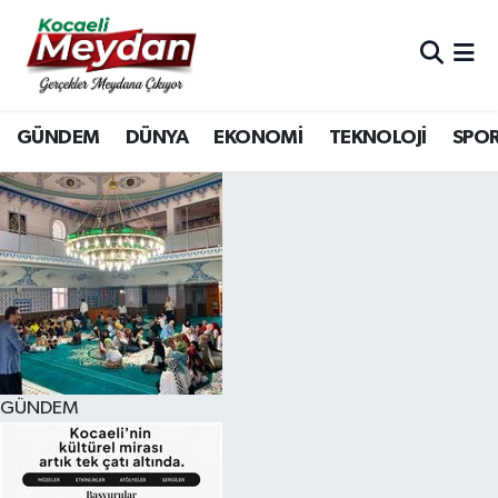
Nöbetçi Eczaneler
GÜNDEM
DÜNYA
EKONOMİ
TEKNOLOJİ
SPO
Hava Durumu
Trafik Durumu
Süper Lig Puan Durumu ve Fikstür
Tüm Manşetler
Son Dakika Haberleri
GÜNDEM
Haber Arşivi