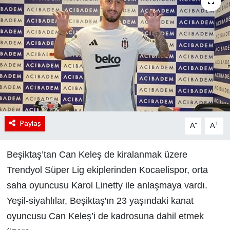
Paylaş
-
+
A
A
Beşiktaş’tan Can Keleş de kiralanmak üzere
Trendyol Süper Lig ekiplerinden Kocaelispor, orta
saha oyuncusu Karol Linetty ile anlaşmaya vardı.
Yeşil-siyahlılar, Beşiktaş'ın 23 yaşındaki kanat
oyuncusu Can Keleş’i de kadrosuna dahil etmek