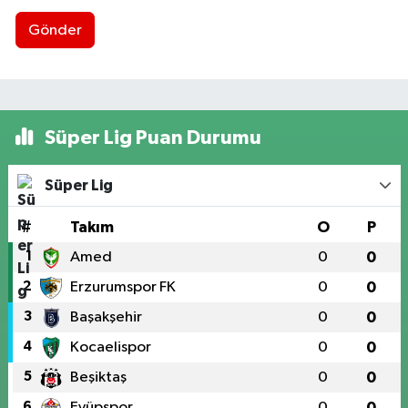
Gönder
Süper Lig Puan Durumu
Süper Lig
#
Takım
O
P
1
Amed
0
0
2
Erzurumspor FK
0
0
3
Başakşehir
0
0
4
Kocaelispor
0
0
5
Beşiktaş
0
0
6
Eyüpspor
0
0