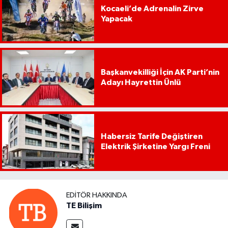
Kocaeli’de Adrenalin Zirve
Yapacak
Başkanvekilliği İçin AK Parti’nin
Adayı Hayrettin Ünlü
Habersiz Tarife Değiştiren
Elektrik Şirketine Yargı Freni
EDITÖR HAKKINDA
TE Bilişim