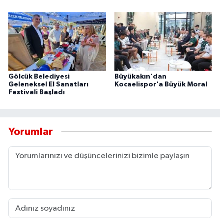
Gölcük Belediyesi
Büyükakın'dan
Geleneksel El Sanatları
Kocaelispor'a Büyük Moral
Festivali Başladı
Yorumlar