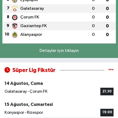
7
Galatasaray
0
0
8
Çorum FK
0
0
9
Gaziantep FK
0
0
10
Alanyaspor
0
0
Detaylar için tıklayın
Süper Lig Fikstür
14 Ağustos, Cuma
Galatasaray - Çorum FK
21:30
15 Ağustos, Cumartesi
Konyaspor - Rizespor
19:00