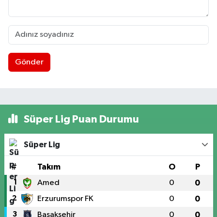
Gönder
Süper Lig Puan Durumu
Süper Lig
#
Takım
O
P
1
Amed
0
0
2
Erzurumspor FK
0
0
3
Başakşehir
0
0