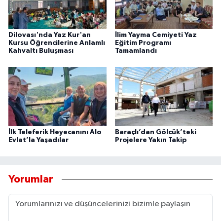
Dilovası'nda Yaz Kur'an
İlim Yayma Cemiyeti Yaz
Kursu Öğrencilerine Anlamlı
Eğitim Programı
Kahvaltı Buluşması
Tamamlandı
İlk Teleferik Heyecanını Alo
Baraçlı’dan Gölcük’teki
Evlat’la Yaşadılar
Projelere Yakın Takip
Yorumlar