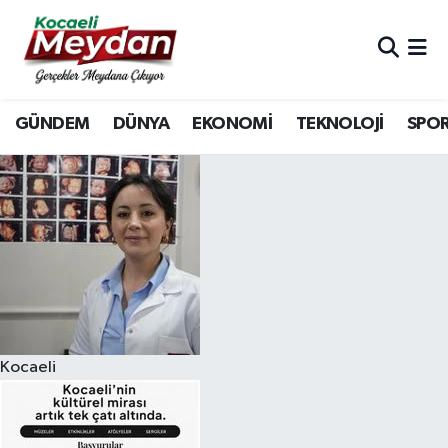
Nöbetçi Eczaneler
GÜNDEM
DÜNYA
EKONOMİ
TEKNOLOJİ
SPO
Hava Durumu
Trafik Durumu
Süper Lig Puan Durumu ve Fikstür
Tüm Manşetler
Son Dakika Haberleri
Kocaeli
Haber Arşivi