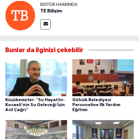
EDITÖR HAKKINDA
TE Bilişim
Bunlar da ilginizi çekebilir
Küçükemirler: "Su Hayattır:
Gölcük Belediyesi
Kocaeli’nin Su Geleceği İçin
Personeline İlk Yardım
Acil Çağrı"
Eğitimi