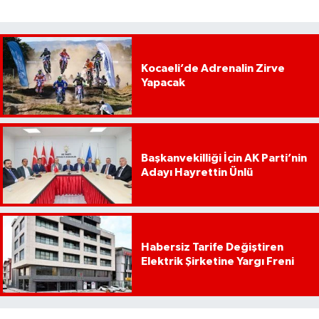
Kocaeli’de Adrenalin Zirve
Yapacak
Başkanvekilliği İçin AK Parti’nin
Adayı Hayrettin Ünlü
Habersiz Tarife Değiştiren
Elektrik Şirketine Yargı Freni