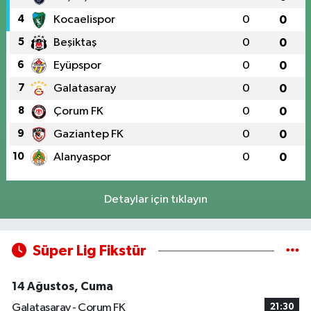
4
Kocaelispor
0
0
5
Beşiktaş
0
0
6
Eyüpspor
0
0
7
Galatasaray
0
0
8
Çorum FK
0
0
9
Gaziantep FK
0
0
10
Alanyaspor
0
0
Detaylar için tıklayın
Süper Lig Fikstür
14 Ağustos, Cuma
Galatasaray - Çorum FK
21:30