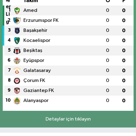
#
Takım
O
P
1
Amed
0
0
2
Erzurumspor FK
0
0
3
Başakşehir
0
0
4
Kocaelispor
0
0
5
Beşiktaş
0
0
6
Eyüpspor
0
0
7
Galatasaray
0
0
8
Çorum FK
0
0
9
Gaziantep FK
0
0
10
Alanyaspor
0
0
Detaylar için tıklayın