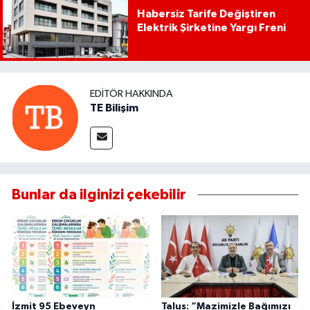
Habersiz Tarife Değiştiren
Elektrik Şirketine Yargı Freni
EDITÖR HAKKINDA
TE Bilişim
Bunlar da ilginizi çekebilir
İzmit 95 Ebeveyn
Talus: “Mazimizle Bağımızı