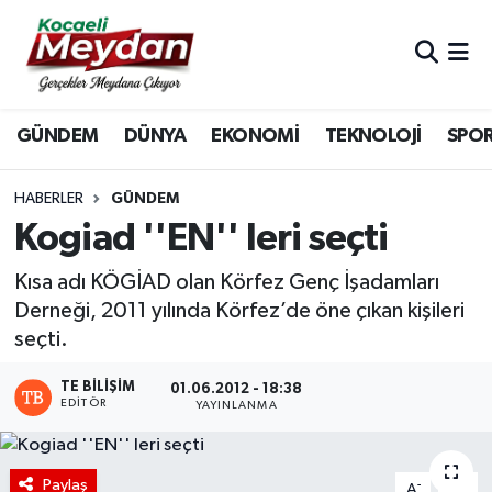
Nöbetçi Eczaneler
GÜNDEM
DÜNYA
EKONOMİ
TEKNOLOJİ
SPO
Hava Durumu
Trafik Durumu
HABERLER
GÜNDEM
Kogiad ''EN'' leri seçti
Süper Lig Puan Durumu ve Fikstür
Kısa adı KÖGİAD olan Körfez Genç İşadamları
Tüm Manşetler
Derneği, 2011 yılında Körfez’de öne çıkan kişileri
seçti.
Son Dakika Haberleri
TE BILIŞIM
01.06.2012 - 18:38
EDITÖR
YAYINLANMA
Haber Arşivi
Paylaş
-
+
A
A