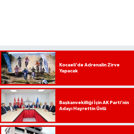
Kocaeli’de Adrenalin Zirve
Yapacak
Başkanvekilliği İçin AK Parti’nin
Adayı Hayrettin Ünlü