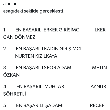
alanlar
aşagıdaki şekilde gerçekleşti.
1
EN BAŞARILI ERKEK GİRİŞİMCİ
İLKER
CAN DÖNMEZ
2
EN BAŞARILI KADIN GİRİŞİMCİ
NURTEN KIZILKAYA
3
EN BAŞARILI SPOR ADAMI
METİN
ÖZKAN
4
EN BAŞARILI MUHTAR
AYNUR
ŞÖHRETLİ
5
EN BAŞARILI İŞADAMI
RECEP