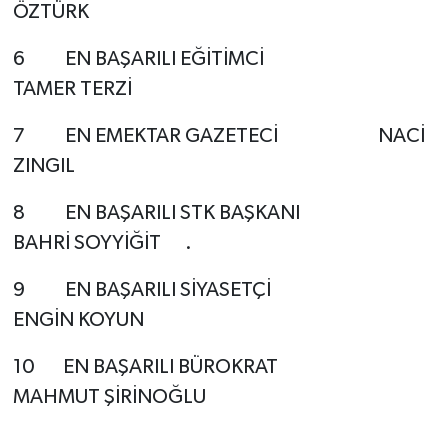
ÖZTÜRK
6
EN BAŞARILI EĞİTİMCİ
TAMER TERZİ
7
EN EMEKTAR GAZETECİ
NACİ
ZINGIL
8
EN BAŞARILI STK BAŞKANI
BAHRİ SOYYİĞİT
.
9
EN BAŞARILI SİYASETÇİ
ENGİN KOYUN
10
EN BAŞARILI BÜROKRAT
MAHMUT ŞİRİNOĞLU