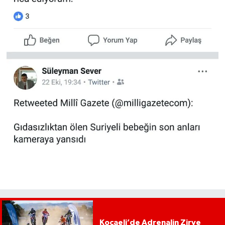
Kocaeli’de Adrenalin Zirve