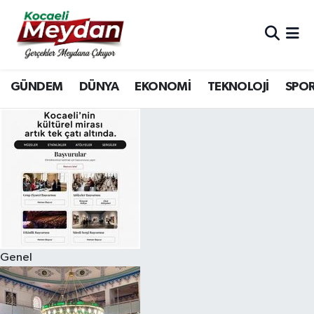
Nöbetçi Eczaneler
GÜNDEM
DÜNYA
EKONOMİ
TEKNOLOJİ
SPO
Hava Durumu
Trafik Durumu
Süper Lig Puan Durumu ve Fikstür
Tüm Manşetler
Son Dakika Haberleri
Genel
Haber Arşivi