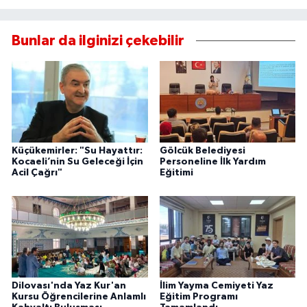
Bunlar da ilginizi çekebilir
Küçükemirler: "Su Hayattır:
Gölcük Belediyesi
Kocaeli’nin Su Geleceği İçin
Personeline İlk Yardım
Acil Çağrı"
Eğitimi
Dilovası'nda Yaz Kur'an
İlim Yayma Cemiyeti Yaz
Kursu Öğrencilerine Anlamlı
Eğitim Programı