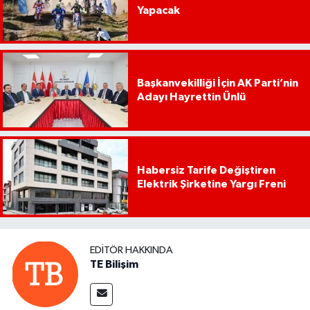
Yapacak
Başkanvekilliği İçin AK Parti’nin
Adayı Hayrettin Ünlü
Habersiz Tarife Değiştiren
Elektrik Şirketine Yargı Freni
EDITÖR HAKKINDA
TE Bilişim