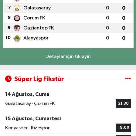
7
Galatasaray
0
0
8
Çorum FK
0
0
9
Gaziantep FK
0
0
10
Alanyaspor
0
0
Detaylar için tıklayın
Süper Lig Fikstür
14 Ağustos, Cuma
Galatasaray - Çorum FK
21:30
15 Ağustos, Cumartesi
Konyaspor - Rizespor
19:00