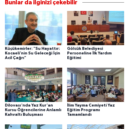
Bunlar da ilginizi çekebilir
Küçükemirler: "Su Hayattır:
Gölcük Belediyesi
Kocaeli’nin Su Geleceği İçin
Personeline İlk Yardım
Acil Çağrı"
Eğitimi
Dilovası'nda Yaz Kur'an
İlim Yayma Cemiyeti Yaz
Kursu Öğrencilerine Anlamlı
Eğitim Programı
Kahvaltı Buluşması
Tamamlandı