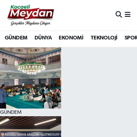
Nöbetçi Eczaneler
GÜNDEM
DÜNYA
EKONOMİ
TEKNOLOJİ
SPO
Hava Durumu
Trafik Durumu
Süper Lig Puan Durumu ve Fikstür
Tüm Manşetler
Son Dakika Haberleri
GÜNDEM
Haber Arşivi