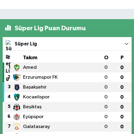
Süper Lig Puan Durumu
Süper Lig
#
Takım
O
P
1
Amed
0
0
2
Erzurumspor FK
0
0
3
Başakşehir
0
0
4
Kocaelispor
0
0
5
Beşiktaş
0
0
6
Eyüpspor
0
0
7
Galatasaray
0
0