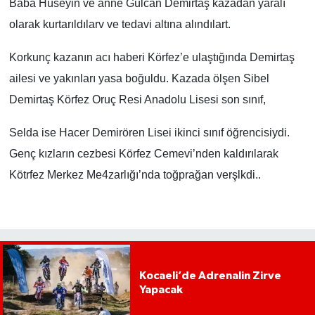
Baba Hüseyin ve anne Gülcan Demirtaş kazadan yaralı
olarak kurtarıldılarv ve tedavi altına alındılart.
Korkunç kazanın acı haberi Körfez’e ulaştığında Demirtaş
ailesi ve yakınları yasa boğuldu. Kazada ölşen Sibel
Demirtaş Körfez Oruç Resi Anadolu Lisesi son sınıf,
Selda ise Hacer Demirören Lisei ikinci sınıf öğrencisiydi.
Genç kızların cezbesi Körfez Cemevi’nden kaldırılarak
Kötrfez Merkez Me4zarlığı’nda toğprağan verşlkdi..
Kocaeli’de Adrenalin Zirve
Yapacak