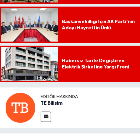
Başkanvekilliği İçin AK Parti’nin
Adayı Hayrettin Ünlü
Habersiz Tarife Değiştiren
Elektrik Şirketine Yargı Freni
EDITÖR HAKKINDA
TE Bilişim