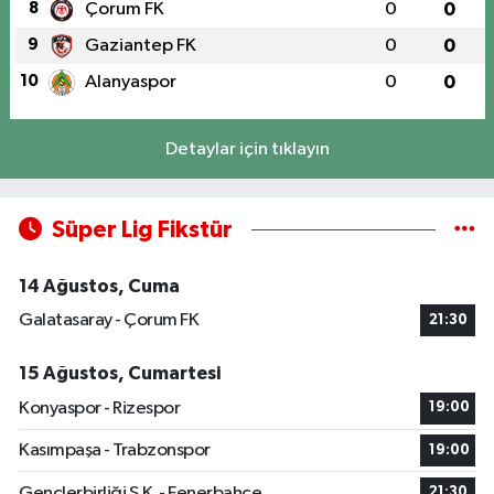
8
Çorum FK
0
0
9
Gaziantep FK
0
0
10
Alanyaspor
0
0
Detaylar için tıklayın
Süper Lig Fikstür
14 Ağustos, Cuma
Galatasaray - Çorum FK
21:30
15 Ağustos, Cumartesi
Konyaspor - Rizespor
19:00
Kasımpaşa - Trabzonspor
19:00
Gençlerbirliği S.K. - Fenerbahçe
21:30