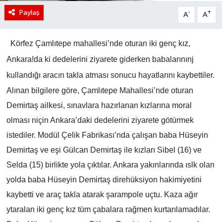
Paylaş
-
+
A
A
Körfez Çamlıtepe mahallesi’nde oturan iki genç kız,
Ankara!da ki dedelerini ziyarete giderken babalarınınj
kullandığı aracın takla atması sonucu hayatlarını kaybettiler.
Alınan bilgilere göre, Çamlıtepe Mahallesi’nde oturan
Demirtaş ailkesi, sınavlara hazırlanan kızlarına moral
olması niçin Ankara’daki dedelerini ziyarete götürmek
istediler. Modül Çelik Fabrikası’nda çalışan baba Hüseyin
Demirtaş ve eşi Gülcan Demirtaş ile kızları Sibel (16) ve
Selda (15) birlikte yola çıktılar. Ankara yakınlarında ıslk olan
yolda baba Hüseyin Demirtaş direhüksiyon hakimiyetini
kaybetti ve araç takla atarak şarampole uçtu. Kaza ağır
ytaralan iki genç kız tüm çabalara rağmen kurtarılamadılar.