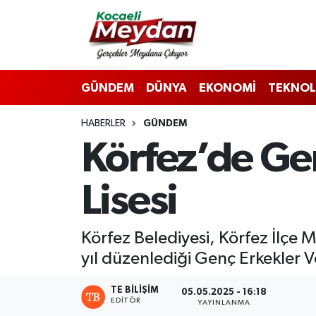
Nöbetçi Eczaneler
GÜNDEM
DÜNYA
EKONOMİ
TEKNOL
Hava Durumu
HABERLER
GÜNDEM
Trafik Durumu
Körfez’de Ge
Süper Lig Puan Durumu ve Fikstür
Lisesi
Tüm Manşetler
Son Dakika Haberleri
Körfez Belediyesi, Körfez İlçe 
yıl düzenlediği Genç Erkekler V
Haber Arşivi
TE BILIŞIM
05.05.2025 - 16:18
EDITÖR
YAYINLANMA