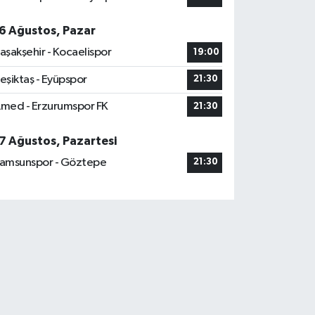
6 Ağustos, Pazar
aşakşehir - Kocaelispor
19:00
eşiktaş - Eyüpspor
21:30
med - Erzurumspor FK
21:30
7 Ağustos, Pazartesi
amsunspor - Göztepe
21:30