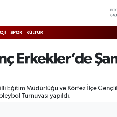
BIT
64.
DO
47,
EU
OJİ
SPOR
KÜLTÜR
55,
STE
64,
GRA
nç Erkekler’de Şa
666
BİS
13.
Milli Eğitim Müdürlüğü ve Körfez İlçe Gen
oleybol Turnuvası yapıldı.