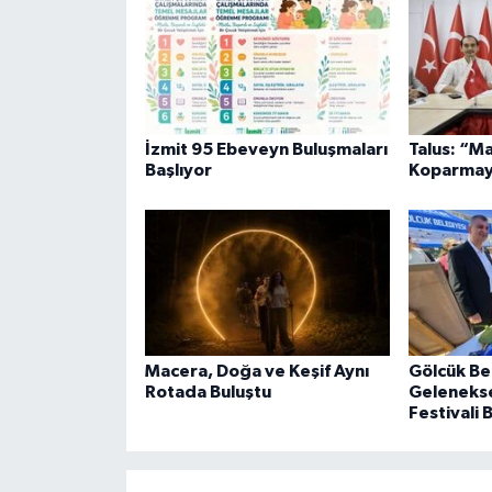
İzmit 95 Ebeveyn Buluşmaları
Talus: “M
Başlıyor
Koparmay
Macera, Doğa ve Keşif Aynı
Gölcük Be
Rotada Buluştu
Geleneksel
Festivali 