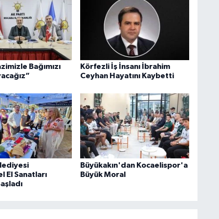
azimizle Bağımızı
Körfezli İş İnsanı İbrahim
acağız”
Ceyhan Hayatını Kaybetti
lediyesi
Büyükakın'dan Kocaelispor'a
 El Sanatları
Büyük Moral
Başladı