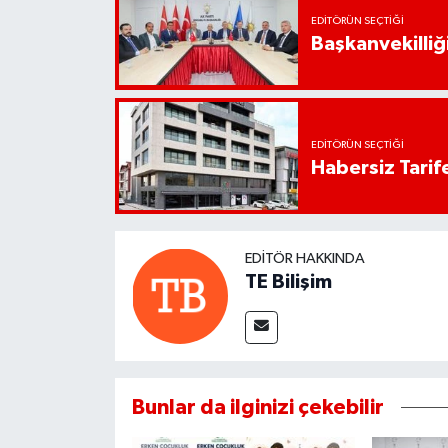
EDITÖRÜN SEÇTIĞI
Başkanvekilliği
EDITÖRÜN SEÇTIĞI
Habersiz Tarife
EDITÖR HAKKINDA
TE Bilişim
Bunlar da ilginizi çekebilir