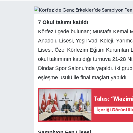
7 Okul takımı katıldı
Körfez İlçede bulunan; Mustafa Kemal Me
Anadolu Lisesi, Yeşil Vadi Koleji, Yarı
Lisesi, Özel Körfezim Eğitim Kurumları 
okul takımının katıldığı turnuva 21-28 Ni
Dindar Spor Salonu’nda yapıldı. İki gr
eşleşme usulü ile final maçları yapıldı.
Talus: “Mazim
İçeriği Görüntül
Şampiyon Fen Lisesi