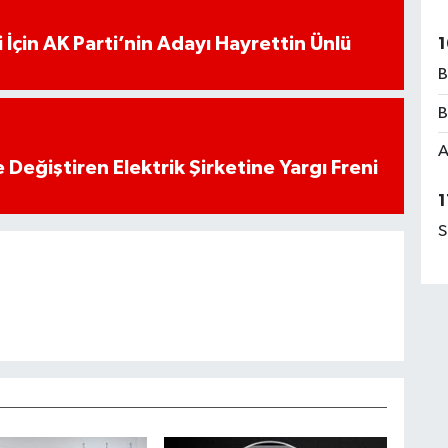
 İçin AK Parti’nin Adayı Hayrettin Ünlü
1
B
B
A
 Değiştiren Elektrik Şirketine Yargı Freni
1
S