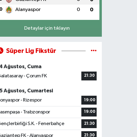
0
Alanyaspor
0
0
Detaylar için tıklayın
Süper Lig Fikstür
4 Ağustos, Cuma
alatasaray - Çorum FK
21:30
5 Ağustos, Cumartesi
onyaspor - Rizespor
19:00
asımpaşa - Trabzonspor
19:00
ençlerbirliği S.K. - Fenerbahçe
21:30
aziantep FK - Alanyaspor
21:30