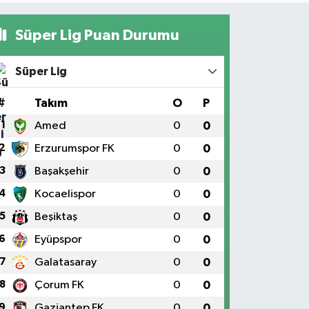
Süper Lig Puan Durumu
Süper Lig
#
Takım
O
P
1
Amed
0
0
2
Erzurumspor FK
0
0
3
Başakşehir
0
0
4
Kocaelispor
0
0
5
Beşiktaş
0
0
6
Eyüpspor
0
0
7
Galatasaray
0
0
8
Çorum FK
0
0
9
Gaziantep FK
0
0