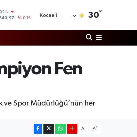
°
COIN
30
Kocaeli
840,97
%-0.15
LAR
7436
%0.18
RO
2510
%0.32
RLİN
4811
%0.38
M ALTIN
mpiyon Fen
0.55
%0
T100
779
%-14
çlik ve Spor Müdürlüğü’nün her
-
+
A
A