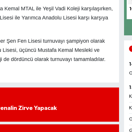
Kemal MTAL ile Yeşil Vadi Koleji karşılaşırken,
1
isesi ile Yarımca Anadolu Lisesi karşı karşıya
er Şen Fen Lisesi turnuvayı şampiyon olarak
lu Lisesi, üçüncü Mustafa Kemal Mesleki ve
ji de dördüncü olarak turnuvayı tamamladılar.
1
G
1
K
enalin Zirve Yapacak
K
G
G