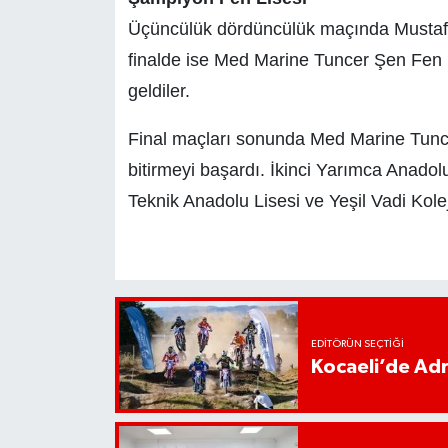
Üçüncülük dördüncülük maçında Mustafa 
finalde ise Med Marine Tuncer Şen Fen L
geldiler.
Final maçları sonunda Med Marine Tunc
bitirmeyi başardı. İkinci Yarımca Anado
Teknik Anadolu Lisesi ve Yeşil Vadi Kole
EDITÖRÜN SEÇTIĞI
Kocaeli’de Adr