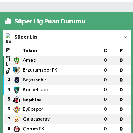
Süper Lig Puan Durumu
Süper Lig
#
Takım
O
P
1
Amed
0
0
2
Erzurumspor FK
0
0
3
Başakşehir
0
0
4
Kocaelispor
0
0
5
Beşiktaş
0
0
6
Eyüpspor
0
0
7
Galatasaray
0
0
8
Çorum FK
0
0