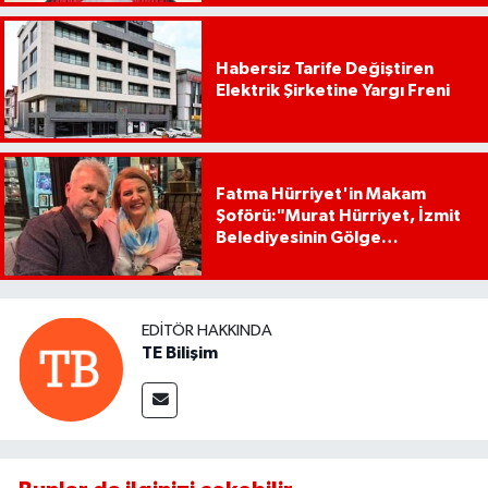
Habersiz Tarife Değiştiren
Elektrik Şirketine Yargı Freni
Fatma Hürriyet'in Makam
Şoförü:"Murat Hürriyet, İzmit
Belediyesinin Gölge
Başkanıdır"
EDITÖR HAKKINDA
TE Bilişim