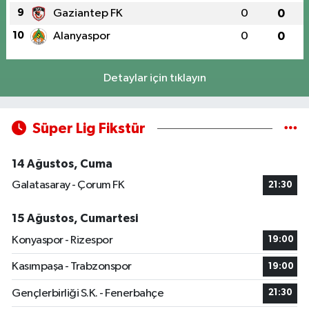
9
Gaziantep FK
0
0
10
Alanyaspor
0
0
Detaylar için tıklayın
Süper Lig Fikstür
14 Ağustos, Cuma
Galatasaray - Çorum FK
21:30
15 Ağustos, Cumartesi
Konyaspor - Rizespor
19:00
Kasımpaşa - Trabzonspor
19:00
Gençlerbirliği S.K. - Fenerbahçe
21:30