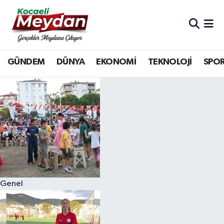
Nöbetçi Eczaneler
GÜNDEM
DÜNYA
EKONOMİ
TEKNOLOJİ
SPO
Hava Durumu
Trafik Durumu
Süper Lig Puan Durumu ve Fikstür
Tüm Manşetler
Son Dakika Haberleri
Genel
Haber Arşivi