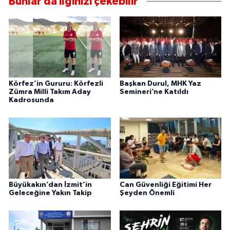
Bunlar da ilginizi çekebilir
Körfez’in Gururu: Körfezli
Başkan Durul, MHK Yaz
Zümra Milli Takım Aday
Semineri’ne Katıldı
Kadrosunda
Büyükakın’dan İzmit’in
Can Güvenliği Eğitimi Her
Geleceğine Yakın Takip
Şeyden Önemli