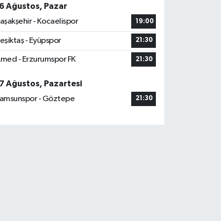
6 Ağustos, Pazar
aşakşehir - Kocaelispor
19:00
eşiktaş - Eyüpspor
21:30
med - Erzurumspor FK
21:30
7 Ağustos, Pazartesi
amsunspor - Göztepe
21:30