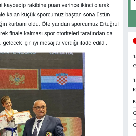
i kaybedip rakibine puan verince ikinci olarak
ale kalan küçük sporcumuz baştan sona üstün
ığın kurbanı oldu. Öte yandan sporcumuz Ertuğrul
erek finale kalması spor otoriteleri tarafından da
 gelecek için iyi mesajlar verdiği ifade edildi.
1
G
1
K
K
G
G