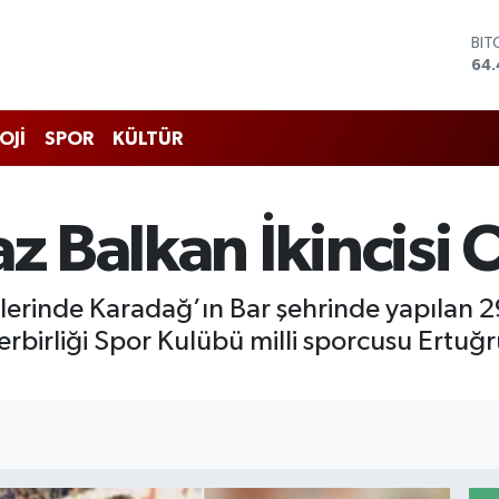
DO
47,
EU
55,
STE
OJİ
SPOR
KÜLTÜR
64
GRA
651
BİS
az Balkan İkincisi 
13.
BIT
64.
hlerinde Karadağ’ın Bar şehrinde yapılan 
irliği Spor Kulübü milli sporcusu Ertuğru