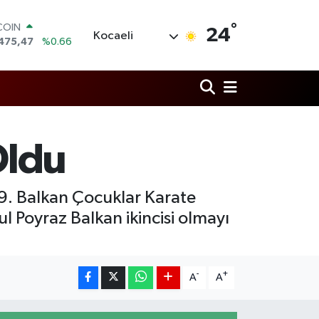
°
LAR
24
Kocaeli
5971
%0.05
RO
1336
%0.18
RLİN
,2534
%0.22
M ALTIN
8.23
%0.39
T100
Oldu
703
%0
COIN
475,47
%0.66
29. Balkan Çocuklar Karate
l Poyraz Balkan ikincisi olmayı
-
+
A
A