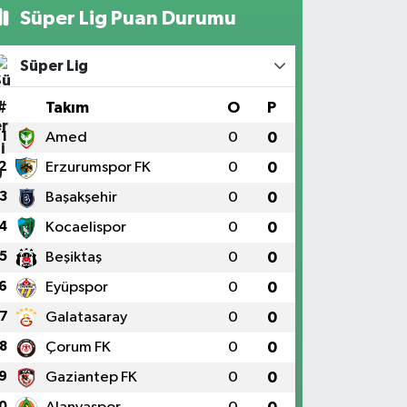
Süper Lig Puan Durumu
Süper Lig
#
Takım
O
P
1
Amed
0
0
2
Erzurumspor FK
0
0
3
Başakşehir
0
0
4
Kocaelispor
0
0
5
Beşiktaş
0
0
6
Eyüpspor
0
0
7
Galatasaray
0
0
8
Çorum FK
0
0
9
Gaziantep FK
0
0
0