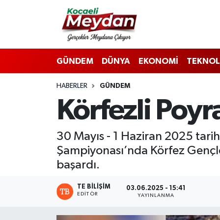
Nöbetçi Eczaneler
GÜNDEM
DÜNYA
EKONOMİ
TEKNOL
Hava Durumu
HABERLER
GÜNDEM
Trafik Durumu
Körfezli Poyr
Süper Lig Puan Durumu ve Fikstür
30 Mayıs - 1 Haziran 2025 tari
Tüm Manşetler
Şampiyonası’nda Körfez Gençlerb
Son Dakika Haberleri
başardı.
Haber Arşivi
TE BILIŞIM
03.06.2025 - 15:41
EDITÖR
YAYINLANMA