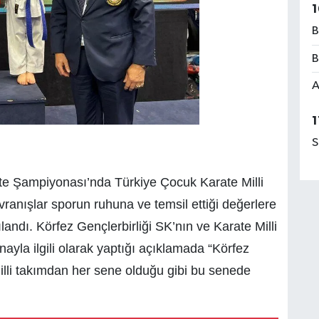
1
B
B
A
1
S
te Şampiyonası’nda Türkiye Çocuk Karate Milli
ranışlar sporun ruhuna ve temsil ettiği değerlere
landı. Körfez Gençlerbirliği SK’nın ve Karate Milli
la ilgili olarak yaptığı açıklamada “Körfez
illi takımdan her sene olduğu gibi bu senede