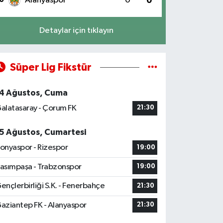
Alanyaspor
0
0
Detaylar için tıklayın
Süper Lig Fikstür
4 Ağustos, Cuma
alatasaray - Çorum FK
21:30
5 Ağustos, Cumartesi
onyaspor - Rizespor
19:00
asımpaşa - Trabzonspor
19:00
ençlerbirliği S.K. - Fenerbahçe
21:30
aziantep FK - Alanyaspor
21:30