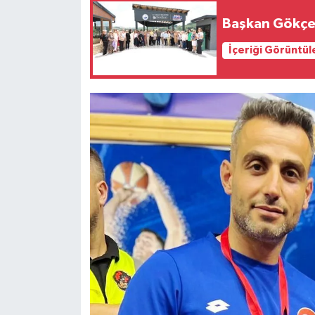
Başkan Gökçe:
İçeriği Görüntül