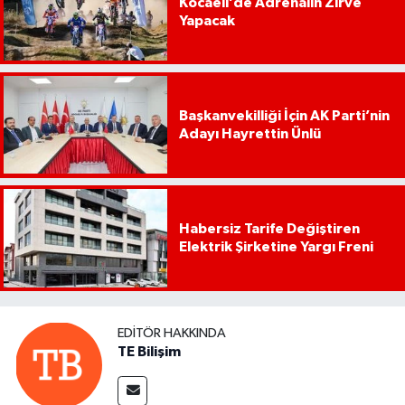
Kocaeli’de Adrenalin Zirve
Yapacak
Başkanvekilliği İçin AK Parti’nin
Adayı Hayrettin Ünlü
Habersiz Tarife Değiştiren
Elektrik Şirketine Yargı Freni
EDITÖR HAKKINDA
TE Bilişim