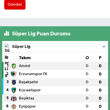
Gönder
Süper Lig Puan Durumu
Süper Lig
#
Takım
O
P
1
Amed
0
0
2
Erzurumspor FK
0
0
3
Başakşehir
0
0
4
Kocaelispor
0
0
5
Beşiktaş
0
0
6
Eyüpspor
0
0