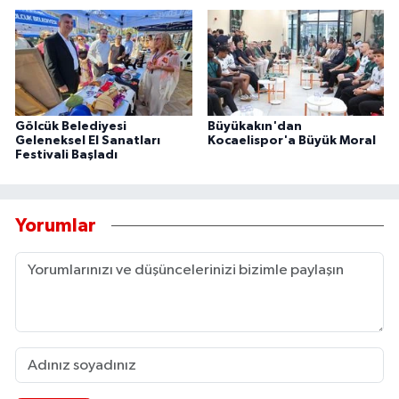
Gölcük Belediyesi
Büyükakın'dan
Geleneksel El Sanatları
Kocaelispor'a Büyük Moral
Festivali Başladı
Yorumlar