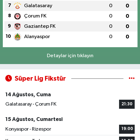
7
Galatasaray
0
0
8
Çorum FK
0
0
9
Gaziantep FK
0
0
10
Alanyaspor
0
0
Detaylar için tıklayın
Süper Lig Fikstür
14 Ağustos, Cuma
Galatasaray - Çorum FK
21:30
15 Ağustos, Cumartesi
Konyaspor - Rizespor
19:00