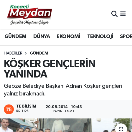
Nöbetçi Eczaneler
GÜNDEM
DÜNYA
EKONOMİ
TEKNOLOJİ
SPO
Hava Durumu
Trafik Durumu
HABERLER
GÜNDEM
KÖŞKER GENÇLERİN
Süper Lig Puan Durumu ve Fikstür
YANINDA
Tüm Manşetler
Gebze Belediye Başkanı Adnan Köşker gençleri
yalnız bırakmadı.
Son Dakika Haberleri
TE BILIŞIM
20.06.2014 - 10:43
EDITÖR
Haber Arşivi
YAYINLANMA