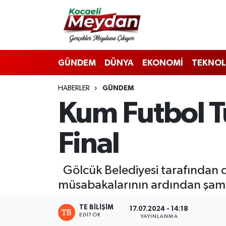
Nöbetçi Eczaneler
GÜNDEM
DÜNYA
EKONOMİ
TEKNOL
Hava Durumu
HABERLER
GÜNDEM
Trafik Durumu
Kum Futbol T
Süper Lig Puan Durumu ve Fikstür
Final
Tüm Manşetler
Son Dakika Haberleri
Gölcük Belediyesi tarafından 
müsabakalarının ardından şamp
Haber Arşivi
TE BILIŞIM
17.07.2024 - 14:18
EDITÖR
YAYINLANMA