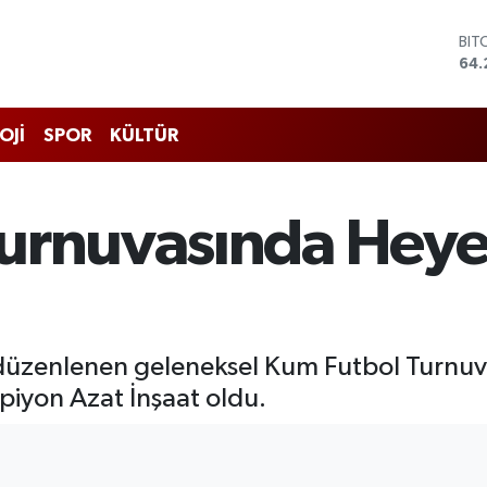
BIT
64.
DO
47,
EU
55
OJİ
SPOR
KÜLTÜR
STE
64,
GRA
651
urnuvasında Heye
BİS
13.
düzenlenen geleneksel Kum Futbol Turnuva
iyon Azat İnşaat oldu.