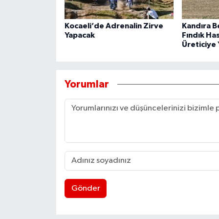
Kocaeli’de Adrenalin Zirve
Kandıra B
Yapacak
Fındık Ha
Üreticiye 
Yorumlar
Gönder