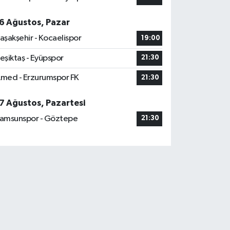
6 Ağustos, Pazar
aşakşehir - Kocaelispor
19:00
eşiktaş - Eyüpspor
21:30
med - Erzurumspor FK
21:30
7 Ağustos, Pazartesi
amsunspor - Göztepe
21:30