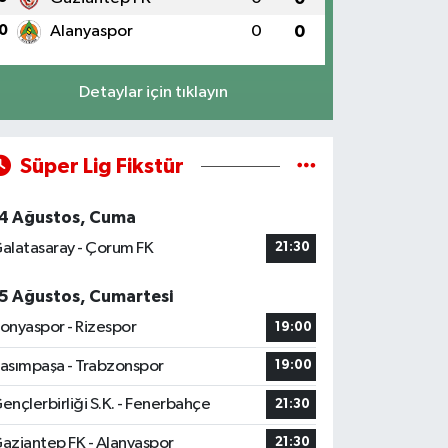
0
Alanyaspor
0
0
Detaylar için tıklayın
Süper Lig Fikstür
4 Ağustos, Cuma
alatasaray - Çorum FK
21:30
5 Ağustos, Cumartesi
onyaspor - Rizespor
19:00
asımpaşa - Trabzonspor
19:00
ençlerbirliği S.K. - Fenerbahçe
21:30
aziantep FK - Alanyaspor
21:30