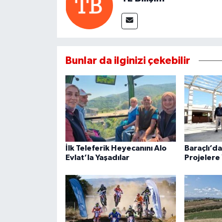
Bunlar da ilginizi çekebilir
İlk Teleferik Heyecanını Alo
Baraçlı’d
Evlat’la Yaşadılar
Projelere 