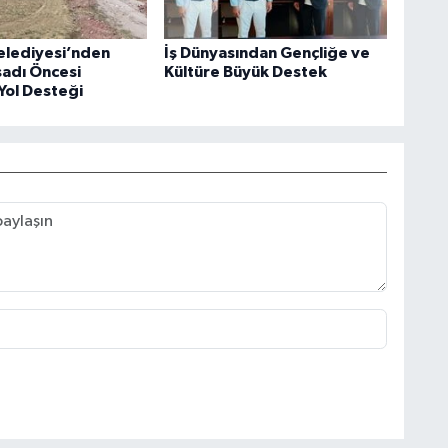
elediyesi’nden
İş Dünyasından Gençliğe ve
sadı Öncesi
Kültüre Büyük Destek
Yol Desteği