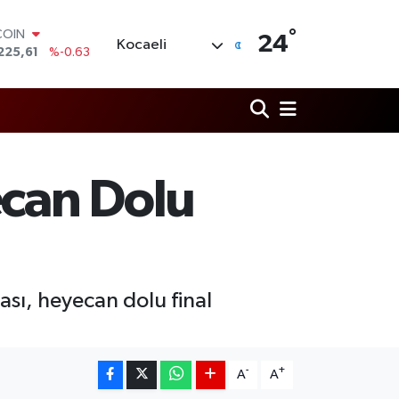
COIN
225,61
%-0.63
°
24
LAR
Kocaeli
6704
%0
RO
,0406
%-0.08
RLİN
2143
%0
M ALTIN
0.40
%0.45
can Dolu
T100
799
%70
sı, heyecan dolu final
-
+
A
A