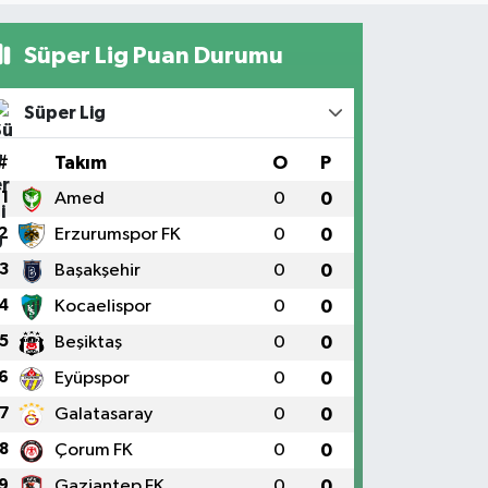
Süper Lig Puan Durumu
Süper Lig
#
Takım
O
P
1
Amed
0
0
2
Erzurumspor FK
0
0
3
Başakşehir
0
0
4
Kocaelispor
0
0
5
Beşiktaş
0
0
6
Eyüpspor
0
0
7
Galatasaray
0
0
8
Çorum FK
0
0
9
Gaziantep FK
0
0