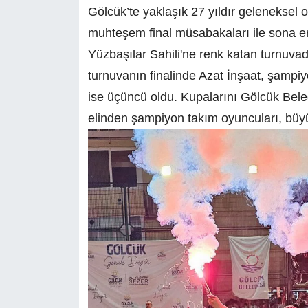
Gölcük’te yaklaşık 27 yıldır geleneksel
muhteşem final müsabakaları ile sona e
Yüzbaşılar Sahili'ne renk katan turnuva
turnuvanın finalinde Azat İnşaat, şampi
ise üçüncü oldu. Kupalarını Gölcük Bel
elinden şampiyon takım oyuncuları, büyü