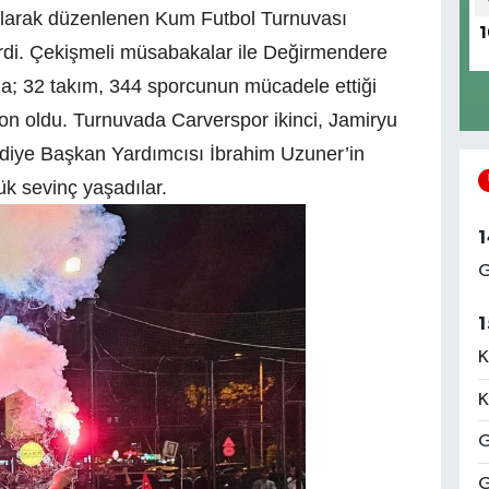
 olarak düzenlenen Kum Futbol Turnuvası
1
rdi. Çekişmeli müsabakalar ile Değirmendere
da; 32 takım, 344 sporcunun mücadele ettiği
yon oldu. Turnuvada Carverspor ikinci, Jamiryu
ediye Başkan Yardımcısı İbrahim Uzuner’in
k sevinç yaşadılar.
1
G
1
K
K
G
G