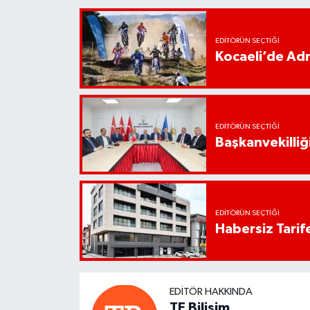
EDITÖRÜN SEÇTIĞI
Kocaeli’de Adr
EDITÖRÜN SEÇTIĞI
Başkanvekilliği
EDITÖRÜN SEÇTIĞI
Habersiz Tarife
EDITÖR HAKKINDA
TE Bilişim