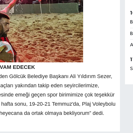
1
B
B
A
1
EVAM EDECEK
S
en Gölcük Belediye Başkanı Ali Yıldırım Sezer,
çları yakından takip eden seyircilerimize,
sinde emeği geçen spor birimimize çok teşekkür
 hafta sonu, 19-20-21 Temmuz'da, Plaj Voleybolu
 heyecana da ortak olmaya bekliyorum” dedi.