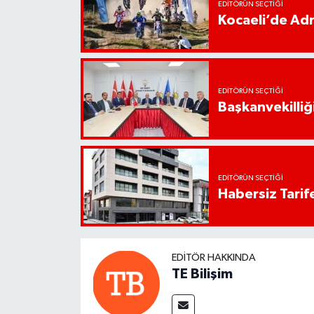
EDITÖRÜN SEÇTIĞI
Kocaeli’de Adr
EDITÖRÜN SEÇTIĞI
Başkanvekilliği
EDITÖRÜN SEÇTIĞI
Habersiz Tarife
EDITÖR HAKKINDA
TE Bilişim