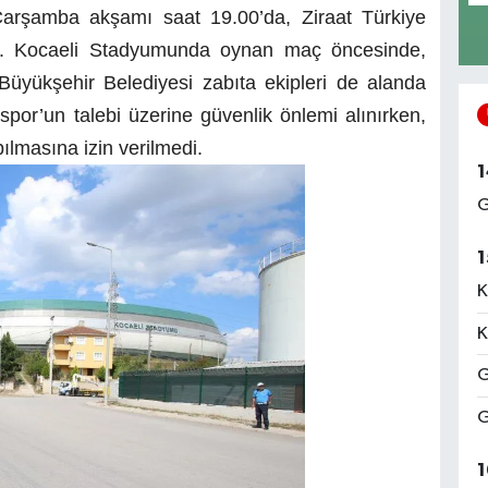
arşamba akşamı saat 19.00’da, Ziraat Türkiye
di. Kocaeli Stadyumunda oynan maç öncesinde,
 Büyükşehir Belediyesi zabıta ekipleri de alanda
ispor’un talebi üzerine güvenlik önlemi alınırken,
pılmasına izin verilmedi.
1
G
1
K
K
G
G
1