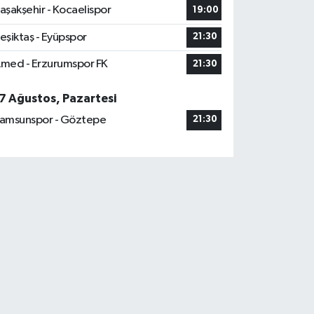
aşakşehir - Kocaelispor
19:00
eşiktaş - Eyüpspor
21:30
med - Erzurumspor FK
21:30
7 Ağustos, Pazartesi
amsunspor - Göztepe
21:30