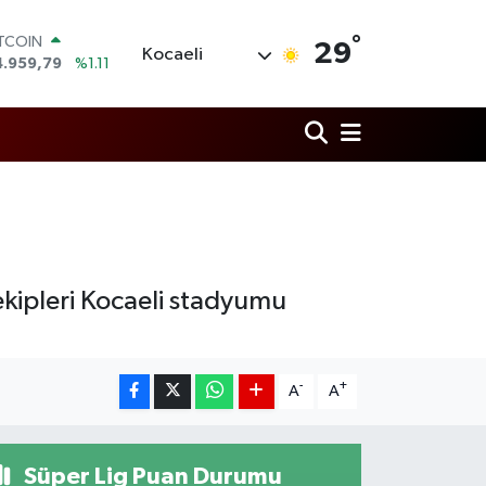
ITCOIN
4.959,79
%1.11
°
29
Kocaeli
OLAR
7,7436
%0.18
URO
5,2510
%0.32
TERLİN
4,4811
%0.38
RAM ALTIN
660.55
%0.03
İST100
3.779
%-14
ekipleri Kocaeli stadyumu
-
+
A
A
Süper Lig Puan Durumu