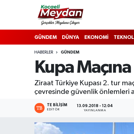
Nöbetçi Eczaneler
GÜNDEM
DÜNYA
EKONOMİ
TEKNOL
Hava Durumu
HABERLER
GÜNDEM
Trafik Durumu
Kupa Maçına
Süper Lig Puan Durumu ve Fikstür
Ziraat Türkiye Kupası 2. tur ma
Tüm Manşetler
çevresinde güvenlik önlemleri a
Son Dakika Haberleri
TE BILIŞIM
13.09.2018 - 12:04
EDITÖR
YAYINLANMA
Haber Arşivi