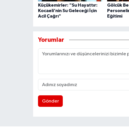
Küçükemirler: "Su Hayattır:
Gölcük Be
Kocaeli’nin Su Geleceği İçin
Personeli
Acil Çağrı"
Eğitimi
Yorumlar
Gönder