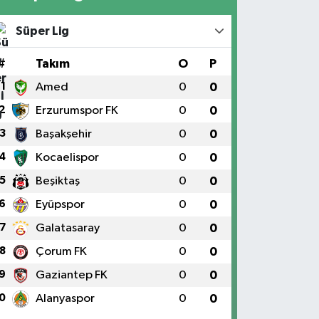
Süper Lig
#
Takım
O
P
1
Amed
0
0
2
Erzurumspor FK
0
0
3
Başakşehir
0
0
4
Kocaelispor
0
0
5
Beşiktaş
0
0
6
Eyüpspor
0
0
7
Galatasaray
0
0
8
Çorum FK
0
0
9
Gaziantep FK
0
0
0
Alanyaspor
0
0