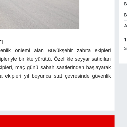
B
B
A
1
I
S
nlik önlemi alan Büyükşehir zabıta ekipleri
leriyle birlikte yürüttü. Özellikle seyyar satıcıları
kipleri, maç günü sabah saatlerinden başlayarak
a ekipleri yıl boyunca stat çevresinde güvenlik