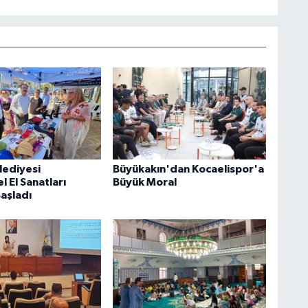
lediyesi
Büyükakın'dan Kocaelispor'a
 El Sanatları
Büyük Moral
Başladı