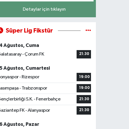
Detaylar için tıklayın
Süper Lig Fikstür
4 Ağustos, Cuma
alatasaray - Çorum FK
21:30
5 Ağustos, Cumartesi
onyaspor - Rizespor
19:00
asımpaşa - Trabzonspor
19:00
ençlerbirliği S.K. - Fenerbahçe
21:30
aziantep FK - Alanyaspor
21:30
6 Ağustos, Pazar