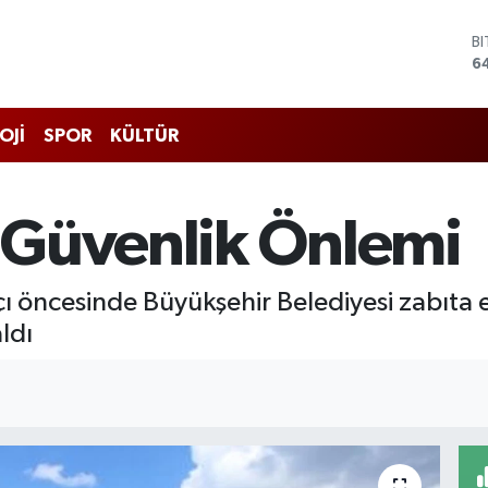
B
6
D
4
E
5
OJİ
SPOR
KÜLTÜR
S
6
G
6
 Güvenlik Önlemi
B
1
çı öncesinde Büyükşehir Belediyesi zabıta 
ldı