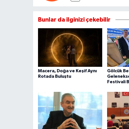
Bunlar da ilginizi çekebilir
Macera, Doğa ve Keşif Aynı
Gölcük Be
Rotada Buluştu
Geleneksel
Festivali 