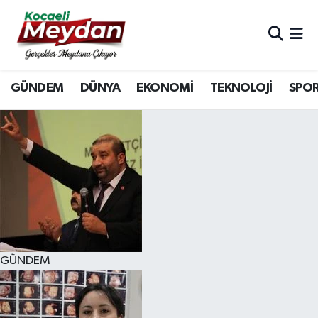
Nöbetçi Eczaneler
GÜNDEM
DÜNYA
EKONOMİ
TEKNOLOJİ
SPO
Hava Durumu
Trafik Durumu
Süper Lig Puan Durumu ve Fikstür
Tüm Manşetler
Son Dakika Haberleri
GÜNDEM
Haber Arşivi