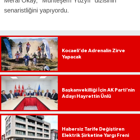
Meral
Okay
, ''Muhteşem Yüzyıl'' dizisinin
senaristliğini yapıyordu.
Kocaeli’de Adrenalin Zirve
Yapacak
Başkanvekilliği İçin AK Parti’nin
Adayı Hayrettin Ünlü
Habersiz Tarife Değiştiren
Elektrik Şirketine Yargı Freni