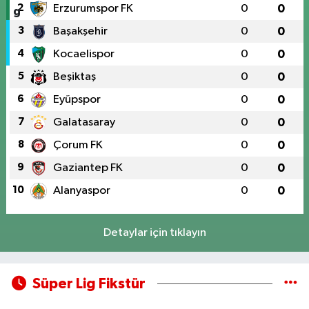
2
Erzurumspor FK
0
0
3
Başakşehir
0
0
4
Kocaelispor
0
0
5
Beşiktaş
0
0
6
Eyüpspor
0
0
7
Galatasaray
0
0
8
Çorum FK
0
0
9
Gaziantep FK
0
0
10
Alanyaspor
0
0
Detaylar için tıklayın
Süper Lig Fikstür