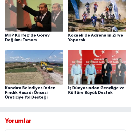
MHP Körfez’de Görev
Kocaeli’de Adrenalin Zirve
Dağılımı Tamam
Yapacak
Kandıra Belediyesi’nden
İş Dünyasından Gençliğe ve
Fındık Hasadı Öncesi
Kültüre Büyük Destek
Üreticiye Yol Desteği
Yorumlar