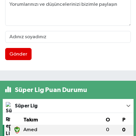
Gönder
Süper Lig Puan Durumu
Süper Lig
#
Takım
O
P
1
Amed
0
0