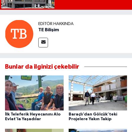
EDITÖR HAKKINDA
TE Bilişim
Bunlar da ilginizi çekebilir
İlk Teleferik Heyecanını Alo
Baraçlı’dan Gölcük’teki
Evlat’la Yaşadılar
Projelere Yakın Takip