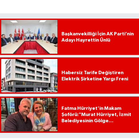
Başkanvekilliği İçin AK Parti’nin
Adayı Hayrettin Ünlü
Habersiz Tarife Değiştiren
Elektrik Şirketine Yargı Freni
Fatma Hürriyet'in Makam
Şoförü:"Murat Hürriyet, İzmit
Belediyesinin Gölge
Başkanıdır"