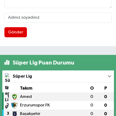
Gönder
Süper Lig Puan Durumu
Süper Lig
#
Takım
O
P
1
Amed
0
0
2
Erzurumspor FK
0
0
3
Başakşehir
0
0