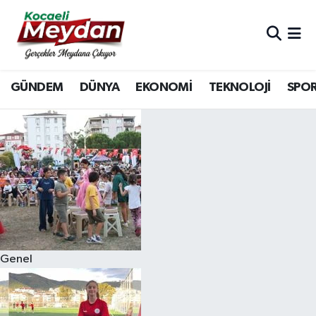
Nöbetçi Eczaneler
GÜNDEM
DÜNYA
EKONOMİ
TEKNOLOJİ
SPO
Hava Durumu
Trafik Durumu
Süper Lig Puan Durumu ve Fikstür
Tüm Manşetler
Son Dakika Haberleri
Genel
Haber Arşivi