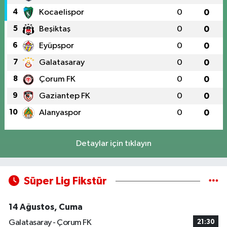
4
Kocaelispor
0
0
5
Beşiktaş
0
0
6
Eyüpspor
0
0
7
Galatasaray
0
0
8
Çorum FK
0
0
9
Gaziantep FK
0
0
10
Alanyaspor
0
0
Detaylar için tıklayın
Süper Lig Fikstür
14 Ağustos, Cuma
Galatasaray - Çorum FK
21:30