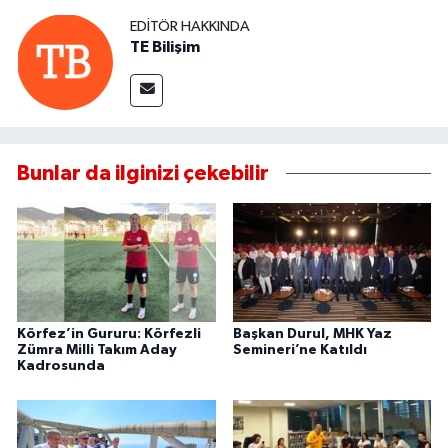
EDITÖR HAKKINDA
TE Bilişim
Bunlar da ilginizi çekebilir
Körfez’in Gururu: Körfezli
Başkan Durul, MHK Yaz
Zümra Milli Takım Aday
Semineri’ne Katıldı
Kadrosunda