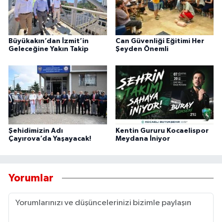
Büyükakın’dan İzmit’in
Can Güvenliği Eğitimi Her
Geleceğine Yakın Takip
Şeyden Önemli
Şehidimizin Adı
Kentin Gururu Kocaelispor
Çayırova’da Yaşayacak!
Meydana İniyor
Yorumlar