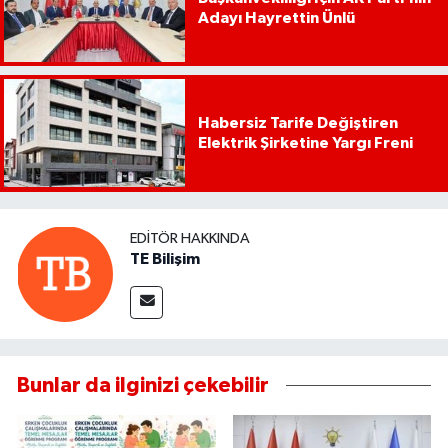
Adayı Hayrettin Ünlü
Habersiz Tarife Değiştiren
Elektrik Şirketine Yargı Freni
EDITÖR HAKKINDA
TE Bilişim
Bunlar da ilginizi çekebilir