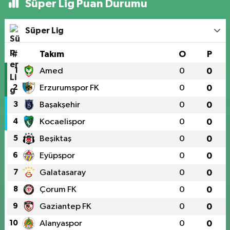
Süper Lig Puan Durumu
Süper Lig
#
Takım
O
P
1
Amed
0
0
2
Erzurumspor FK
0
0
3
Başakşehir
0
0
4
Kocaelispor
0
0
5
Beşiktaş
0
0
6
Eyüpspor
0
0
7
Galatasaray
0
0
8
Çorum FK
0
0
9
Gaziantep FK
0
0
10
Alanyaspor
0
0