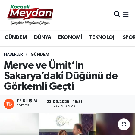
Nöbetçi Eczaneler
GÜNDEM
DÜNYA
EKONOMİ
TEKNOLOJİ
SPO
Hava Durumu
Trafik Durumu
HABERLER
GÜNDEM
Merve ve Ümit’in
Süper Lig Puan Durumu ve Fikstür
Sakarya’daki Düğünü de
Görkemli Geçti
Tüm Manşetler
Son Dakika Haberleri
TE BILIŞIM
23.09.2025 - 15:31
EDITÖR
YAYINLANMA
Haber Arşivi