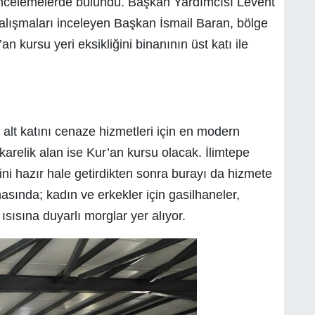
incelemelerde bulundu. Başkan Yardımcısı Levent
 çalışmaları inceleyen Başkan İsmail Baran, bölge
an kursu yeri eksikliğini binanının üst katı ile
 alt katını cenaze hizmetleri için en modern
karelik alan ise Kur’an kursu olacak. İlimtepe
sini hazır hale getirdikten sonra burayı da hizmete
inasında;
kadın ve erkekler için gasilhaneler,
sısına duyarlı morglar yer alıyor.