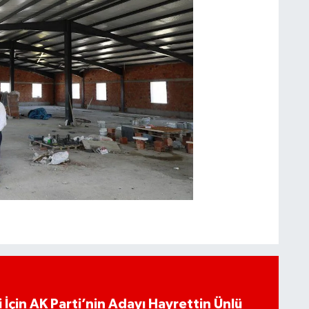
 İçin AK Parti’nin Adayı Hayrettin Ünlü