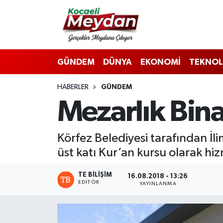
Nöbetçi Eczaneler
GÜNDEM
DÜNYA
EKONOMİ
TEKNOL
Hava Durumu
HABERLER
GÜNDEM
Trafik Durumu
Mezarlık Bina
Süper Lig Puan Durumu ve Fikstür
Körfez Belediyesi tarafından İ
Tüm Manşetler
üst katı Kur’an kursu olarak hi
Son Dakika Haberleri
TE BILIŞIM
16.08.2018 - 13:26
EDITÖR
YAYINLANMA
Haber Arşivi