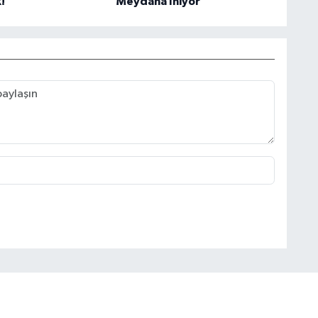
!
Meydana İniyor