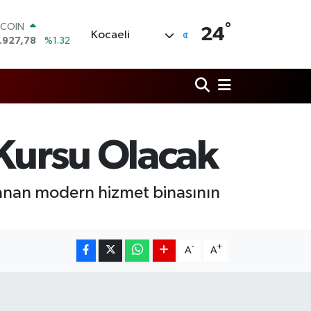
°
TCOIN
24
Kocaeli
.927,78
%1.32
OLAR
,5894
%0.08
URO
,0398
%-0.02
ERLİN
,1581
%0.16
AM ALTIN
 Kursu Olacak
27.85
%0.54
ST100
.703
%11
lanan modern hizmet binasının
-
+
A
A