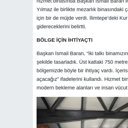
hizmet binasında Başkan İsmail Baran 
Yılmaz ile birlikte mezarlık binasındaki
için bir de müjde verdi. İlimtepe’deki Kur’
gidereceklerini belirtti.
BÖLGE İÇİN İHTİYAÇTI
Başkan İsmail Baran, “İki talkı binamızın
şekilde tasarladık. Üst kattaki 750 metre
bölgemizde böyle bir ihtiyaç vardı. İçeri
açacağız” ifadelerini kullandı. Hizmet b
modern bekleme alanları ve insan vücut ı