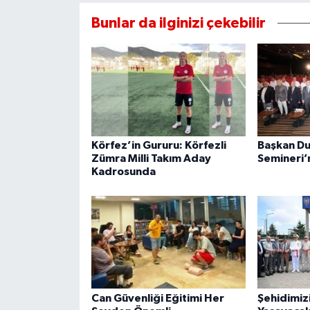
Bunlar da ilginizi çekebilir
Körfez’in Gururu: Körfezli
Başkan Du
Zümra Milli Takım Aday
Semineri’n
Kadrosunda
Can Güvenliği Eğitimi Her
Şehidimiz