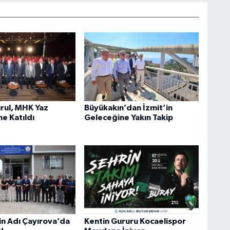
rul, MHK Yaz
Büyükakın’dan İzmit’in
e Katıldı
Geleceğine Yakın Takip
in Adı Çayırova’da
Kentin Gururu Kocaelispor