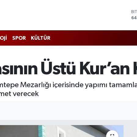
BI
64
D
47
E
OJİ
SPOR
KÜLTÜR
55
ST
64
GR
sının Üstü Kur’an
65
Bİ
13
limtepe Mezarlığı içerisinde yapımı tamam
zmet verecek