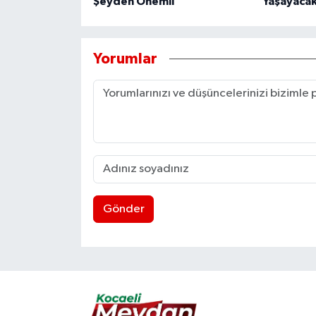
Şeyden Önemli
Yaşayacak
Yorumlar
Gönder