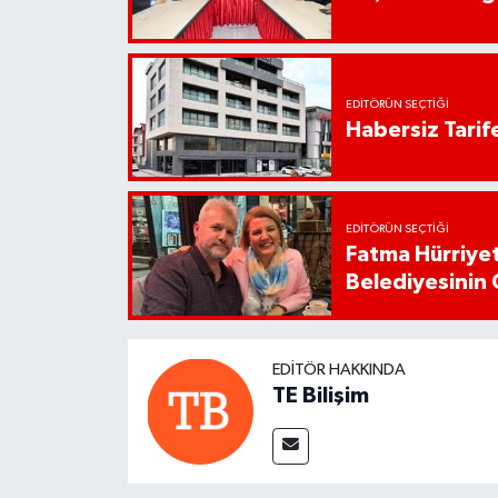
EDITÖRÜN SEÇTIĞI
Habersiz Tarife
EDITÖRÜN SEÇTIĞI
Fatma Hürriyet
Belediyesinin 
EDITÖR HAKKINDA
TE Bilişim